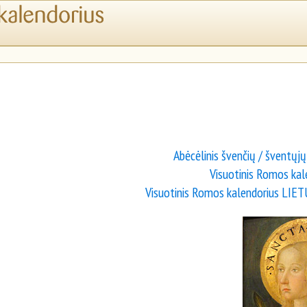
Abėcėlinis švenčių / šventųj
Visuotinis Romos kal
Visuotinis Romos kalendorius LIE