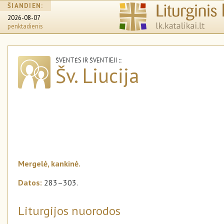
ŠIANDIEN:
2026-08-07
penktadienis
ŠVENTĖS IR ŠVENTIEJI
::
Šv. Liucija
Mergelė, kankinė.
Datos:
283–303.
Liturgijos nuorodos