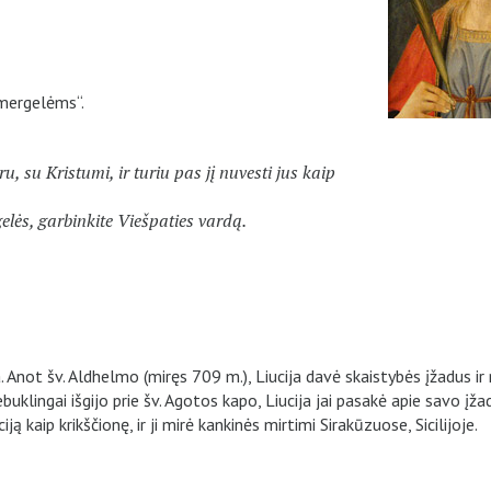
i mergelėms“.
, su Kristumi, ir turiu pas jį nuvesti jus kaip
elės, garbinkite Viešpaties vardą.
Anot šv. Aldhelmo (miręs 709 m.), Liucija davė skaistybės įžadus ir
klingai išgijo prie šv. Agotos kapo, Liucija jai pasakė apie savo įža
ą kaip krikščionę, ir ji mirė kankinės mirtimi Sirakūzuose, Sicilijoje.