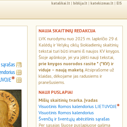
katalikai.lt
|
biblija.lt
|
katekizmas.lt
|
EIS
NAUJA SKAITINIŲ REDAKCIJA
LVK nurodymu nuo 2025 m. lapkričio 29 d.
Kalėdų ir Velykų ciklų šiokiadienių skaitinių
tekstai turi būti imami iš naujos KV knygos.
Šioje aplinkoje, jei yra įdėti nauji tekstai,
ų sąrašas
prie knygos nuorodos rasite * (*KV) ir
viduje – naują maketą
. Atsiprašome už
endorius
klaidas, dėkojame jas radusiems ir
❋
TUVOJE
pranešusiems.
NAUJI PUSLAPIAI
Mišių skaitinių tvarka. Įvadas
❋
Visuotinis Romos kalendorius LIETUVOJE
Visuotinis Romos kalendorius
Švenčių ir šventųjų abėcėlinis sąrašas
Per sąsajas šiuose puslapiuose galima