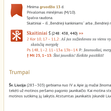
Minima
gruodžio 13
d.
Privalomas minėjimas (M/10).
Spalva raudona.
Skaitiniai – iš „Bendrieji kankiniams“ arba „Bendriej
Skaitiniai
Š (248: 438, 440)
Aš jus sužiedavau su vienu vyru
2 Kor 10, 17 – 11,2:
skaisčią mergelę
Jaunuoliai, merg
Ps 148, 1–2. 11–13a. 13b–14.
P.:
Štai jaunikis! Išeikite pasitikti!
† Mt 25, 1–13:
Trumpai
Šv. Liucija
(283–303) gerbiama nuo IV a. Apie ją mažai žinoma. 
tekėti už motinos peršamo pagonio jaunikaičio. Kai motina stebu
motinos sutikimą jų laikytis. Atstumtas jaunikaitis įskundė Liucij