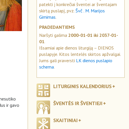
patekti į konkrečiai šventei ar šventajam
skirtą puslapį, pvz.
Švč . M. Marijos
Gimimas
.
PRADEDANTIEMS
Naršyti galima
2000-01-01 iki 2037-01-
01
.
Išsamiai apie dienos liturgiją – DIENOS
puslapyje. Kitos lentelės skirtos apžvalgai.
Jums gali praversti
LK dienos puslapio
schema
.
LITURGINIS KALENDORIUS
 nesutiko
ŠVENTĖS IR ŠVENTIEJI
dus ir gavo
SKAITINIAI