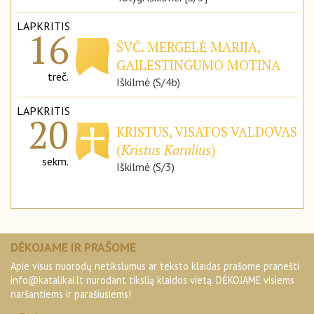
LAPKRITIS
16
ŠVČ. MERGELĖ MARIJA,
GAILESTINGUMO MOTINA
treč.
Iškilmė (S/4b)
LAPKRITIS
20
KRISTUS, VISATOS VALDOVAS
(
Kristus Karalius
)
sekm.
Iškilmė (S/3)
DĖKOJAME IR PRAŠOME
Apie visus nuorodų netikslumus ar teksto klaidas prašome pranešti
info@katalikai.lt
nurodant tikslią klaidos vietą. DĖKOJAME visiems
naršantiems ir parašiusiems!