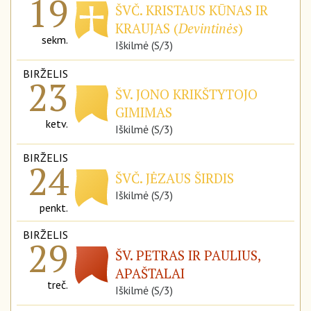
19
ŠVČ. KRISTAUS KŪNAS IR
KRAUJAS (
Devintinės
)
sekm.
Iškilmė (S/3)
BIRŽELIS
23
ŠV. JONO KRIKŠTYTOJO
GIMIMAS
ketv.
Iškilmė (S/3)
BIRŽELIS
24
ŠVČ. JĖZAUS ŠIRDIS
Iškilmė (S/3)
penkt.
BIRŽELIS
29
ŠV. PETRAS IR PAULIUS,
APAŠTALAI
treč.
Iškilmė (S/3)