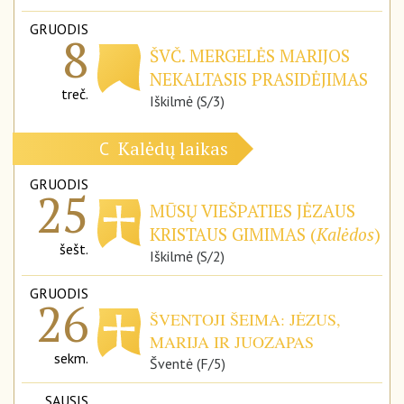
GRUODIS
8
ŠVČ. MERGELĖS MARIJOS
NEKALTASIS PRASIDĖJIMAS
treč.
Iškilmė (S/3)
Kalėdų laikas
C
GRUODIS
25
MŪSŲ VIEŠPATIES JĖZAUS
KRISTAUS GIMIMAS (
Kalėdos
)
šešt.
Iškilmė (S/2)
GRUODIS
26
ŠVENTOJI ŠEIMA: JĖZUS,
MARIJA IR JUOZAPAS
sekm.
Šventė (F/5)
SAUSIS