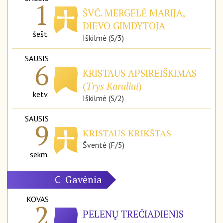
1
ŠVČ. MERGELĖ MARIJA,
DIEVO GIMDYTOJA
šešt.
Iškilmė (S/3)
SAUSIS
6
KRISTAUS APSIREIŠKIMAS
(
Trys Karaliai
)
ketv.
Iškilmė (S/2)
SAUSIS
9
KRISTAUS KRIKŠTAS
Šventė (F/5)
sekm.
Gavėnia
C
KOVAS
2
PELENŲ TREČIADIENIS