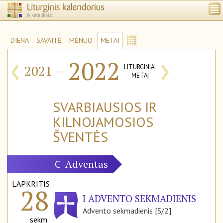
DIENA
SAVAITĖ
MĖNUO
METAI
‹
›
2022
2021
–
LITURGINIAI
METAI
SVARBIAUSIOS IR
KILNOJAMOSIOS
ŠVENTĖS
Adventas
C
LAPKRITIS
28
I ADVENTO SEKMADIENIS
Advento sekmadienis [S/2]
sekm.