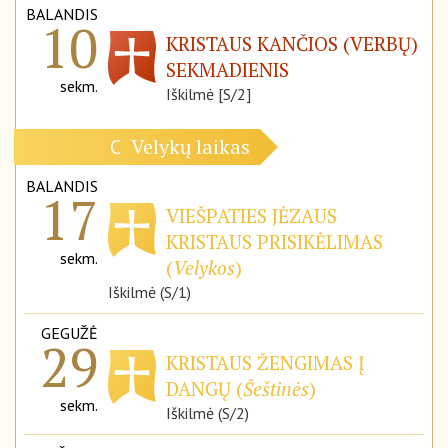
BALANDIS
10
KRISTAUS KANČIOS (VERBŲ)
SEKMADIENIS
sekm.
Iškilmė [S/2]
Velykų laikas
C
BALANDIS
17
VIEŠPATIES JĖZAUS
KRISTAUS PRISIKĖLIMAS
sekm.
(
Velykos
)
Iškilmė (S/1)
GEGUŽĖ
29
KRISTAUS ŽENGIMAS Į
DANGŲ (
Šeštinės
)
sekm.
Iškilmė (S/2)