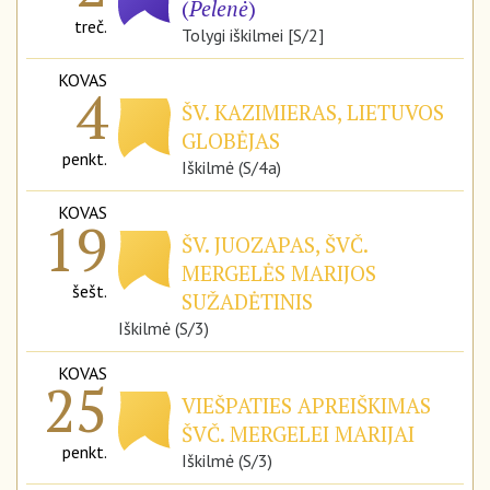
(
Pelenė
)
treč.
Tolygi iškilmei [S/2]
KOVAS
4
ŠV. KAZIMIERAS, LIETUVOS
GLOBĖJAS
penkt.
Iškilmė (S/4a)
KOVAS
19
ŠV. JUOZAPAS, ŠVČ.
MERGELĖS MARIJOS
šešt.
SUŽADĖTINIS
Iškilmė (S/3)
KOVAS
25
VIEŠPATIES APREIŠKIMAS
ŠVČ. MERGELEI MARIJAI
penkt.
Iškilmė (S/3)