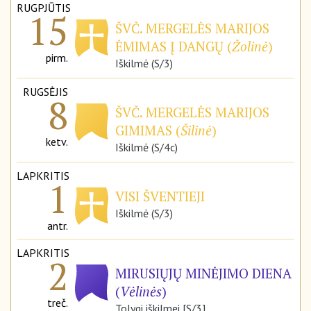
RUGPJŪTIS
15
ŠVČ. MERGELĖS MARIJOS
ĖMIMAS Į DANGŲ (
Žolinė
)
pirm.
Iškilmė (S/3)
RUGSĖJIS
8
ŠVČ. MERGELĖS MARIJOS
GIMIMAS (
Šilinė
)
ketv.
Iškilmė (S/4c)
LAPKRITIS
1
VISI ŠVENTIEJI
Iškilmė (S/3)
antr.
LAPKRITIS
2
MIRUSIŲJŲ MINĖJIMO DIENA
(
Vėlinės
)
treč.
Tolygi iškilmei [S/3]