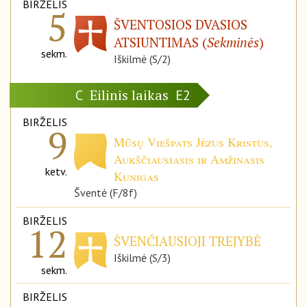
BIRŽELIS
5
ŠVENTOSIOS DVASIOS
ATSIUNTIMAS (
Sekminės
)
sekm.
Iškilmė (S/2)
Eilinis laikas
C
E2
BIRŽELIS
9
Mūsų Viešpats Jėzus Kristus,
Aukščiausiasis ir Amžinasis
ketv.
Kunigas
Šventė (F/8f)
BIRŽELIS
12
ŠVENČIAUSIOJI TREJYBĖ
Iškilmė (S/3)
sekm.
BIRŽELIS