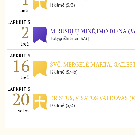
Iškilmė (S/3)
antr.
LAPKRITIS
2
MIRUSIŲJŲ MINĖJIMO DIENA (
V
Tolygi iškilmei [S/3]
treč.
LAPKRITIS
16
ŠVČ. MERGELĖ MARIJA, GAILE
Iškilmė (S/4b)
treč.
LAPKRITIS
20
KRISTUS, VISATOS VALDOVAS (
K
Iškilmė (S/3)
sekm.