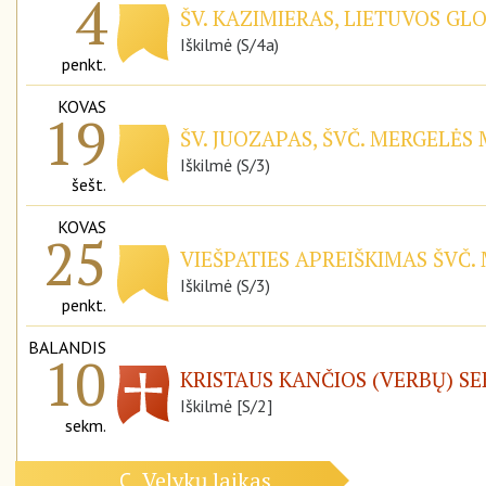
4
ŠV. KAZIMIERAS, LIETUVOS GL
Iškilmė (S/4a)
penkt.
KOVAS
19
ŠV. JUOZAPAS, ŠVČ. MERGELĖS
Iškilmė (S/3)
šešt.
KOVAS
25
VIEŠPATIES APREIŠKIMAS ŠVČ.
Iškilmė (S/3)
penkt.
BALANDIS
10
KRISTAUS KANČIOS (VERBŲ) S
Iškilmė [S/2]
sekm.
Velykų laikas
C