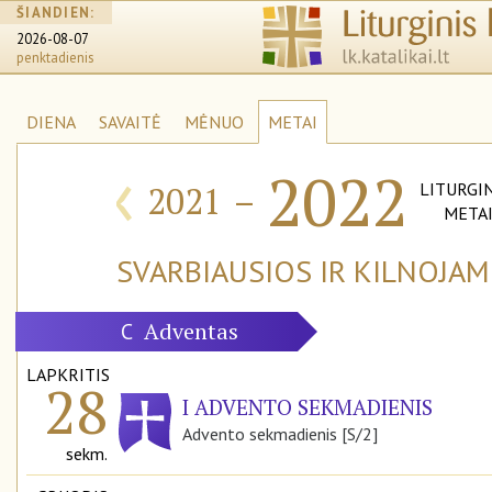
ŠIANDIEN:
2026-08-07
penktadienis
DIENA
SAVAITĖ
MĖNUO
METAI
‹
2022
2021
–
LITURGIN
META
SVARBIAUSIOS IR KILNOJA
Adventas
C
LAPKRITIS
28
I ADVENTO SEKMADIENIS
Advento sekmadienis [S/2]
sekm.