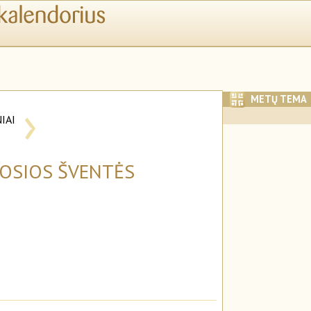
›
METŲ TEMA
IAI
I
MOSIOS ŠVENTĖS