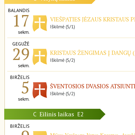
BALANDIS
17
VIEŠPATIES JĖZAUS KRISTAUS P
Iškilmė (S/1)
sekm.
GEGUŽĖ
29
KRISTAUS ŽENGIMAS Į DANGŲ (
Iškilmė (S/2)
sekm.
BIRŽELIS
5
ŠVENTOSIOS DVASIOS ATSIUNT
Iškilmė (S/2)
sekm.
Eilinis laikas
C
E2
BIRŽELIS
Mūsų Viešpats Jėzus Kristus, Aukšč