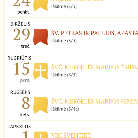
Iškilmė (S/3)
penkt.
BIRŽELIS
29
ŠV. PETRAS IR PAULIUS, APAŠT
Iškilmė (S/3)
treč.
RUGPJŪTIS
15
ŠVČ. MERGELĖS MARIJOS ĖMIMA
Iškilmė (S/3)
pirm.
RUGSĖJIS
8
ŠVČ. MERGELĖS MARIJOS GIMIM
Iškilmė (S/4c)
ketv.
LAPKRITIS
1
VISI ŠVENTIEJI