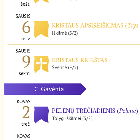
šešt.
SAUSIS
6
KRISTAUS APSIREIŠKIMAS (
Trys 
Iškilmė (S/2)
ketv.
SAUSIS
9
KRISTAUS KRIKŠTAS
Šventė (F/5)
sekm.
Gavėnia
C
KOVAS
2
PELENŲ TREČIADIENIS (
Pelenė
)
Tolygi iškilmei [S/2]
treč.
KOVAS