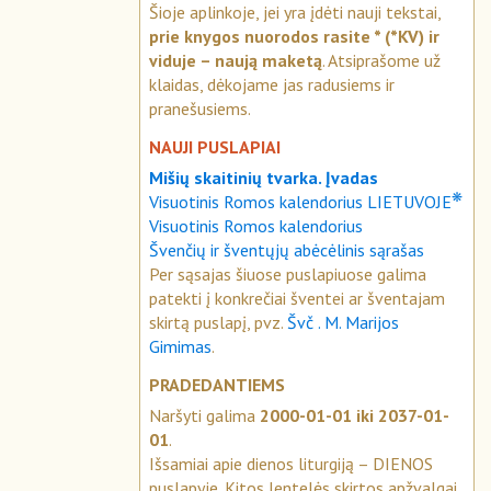
Šioje aplinkoje, jei yra įdėti nauji tekstai,
prie knygos nuorodos rasite * (*KV) ir
viduje – naują maketą
. Atsiprašome už
klaidas, dėkojame jas radusiems ir
pranešusiems.
NAUJI PUSLAPIAI
Mišių skaitinių tvarka. Įvadas
❋
Visuotinis Romos kalendorius LIETUVOJE
Visuotinis Romos kalendorius
Švenčių ir šventųjų abėcėlinis sąrašas
Per sąsajas šiuose puslapiuose galima
patekti į konkrečiai šventei ar šventajam
skirtą puslapį, pvz.
Švč . M. Marijos
Gimimas
.
PRADEDANTIEMS
Naršyti galima
2000-01-01 iki 2037-01-
01
.
Išsamiai apie dienos liturgiją – DIENOS
puslapyje. Kitos lentelės skirtos apžvalgai.