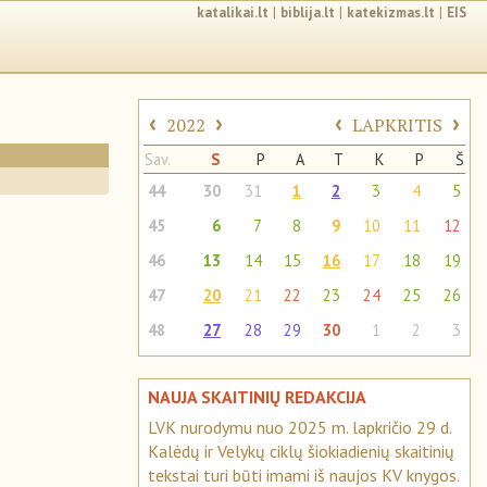
katalikai.lt
|
biblija.lt
|
katekizmas.lt
|
EIS
‹
›
‹
›
2022
LAPKRITIS
Sav.
S
P
A
T
K
P
Š
44
30
31
1
2
3
4
5
45
6
7
8
9
10
11
12
46
13
14
15
16
17
18
19
47
20
21
22
23
24
25
26
48
27
28
29
30
1
2
3
NAUJA SKAITINIŲ REDAKCIJA
LVK nurodymu nuo 2025 m. lapkričio 29 d.
Kalėdų ir Velykų ciklų šiokiadienių skaitinių
tekstai turi būti imami iš naujos KV knygos.