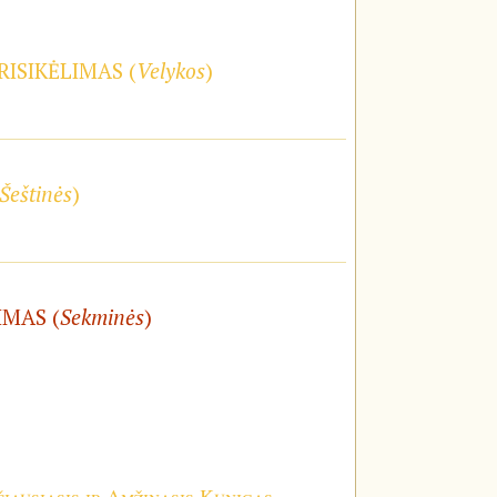
RISIKĖLIMAS (
Velykos
)
Šeštinės
)
IMAS (
Sekminės
)
iausiasis ir Amžinasis Kunigas