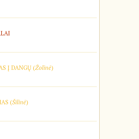
ALAI
S Į DANGŲ (
Žolinė
)
AS (
Šilinė
)