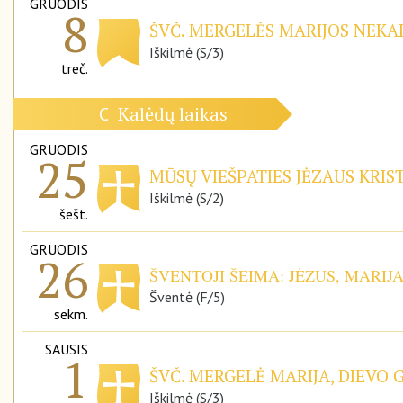
GRUODIS
8
ŠVČ. MERGELĖS MARIJOS NEKAL
Iškilmė (S/3)
treč.
Kalėdų laikas
C
GRUODIS
25
MŪSŲ VIEŠPATIES JĖZAUS KRIS
Iškilmė (S/2)
šešt.
GRUODIS
26
ŠVENTOJI ŠEIMA: JĖZUS, MARIJ
Šventė (F/5)
sekm.
SAUSIS
1
ŠVČ. MERGELĖ MARIJA, DIEVO 
Iškilmė (S/3)