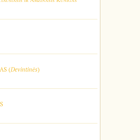
AS (
Devintinės
)
S