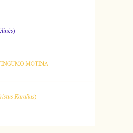
ėlinės
)
STINGUMO MOTINA
ristus Karalius
)