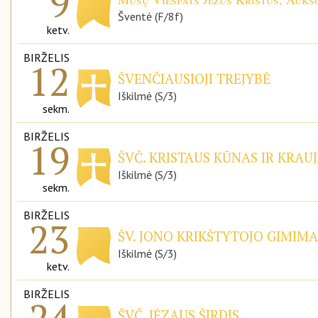
9
Šventė (F/8f)
ketv.
BIRŽELIS
12
ŠVENČIAUSIOJI TREJYBĖ
Iškilmė (S/3)
sekm.
BIRŽELIS
19
ŠVČ. KRISTAUS KŪNAS IR KRAUJ
Iškilmė (S/3)
sekm.
BIRŽELIS
23
ŠV. JONO KRIKŠTYTOJO GIMIMA
Iškilmė (S/3)
ketv.
BIRŽELIS
24
ŠVČ. JĖZAUS ŠIRDIS