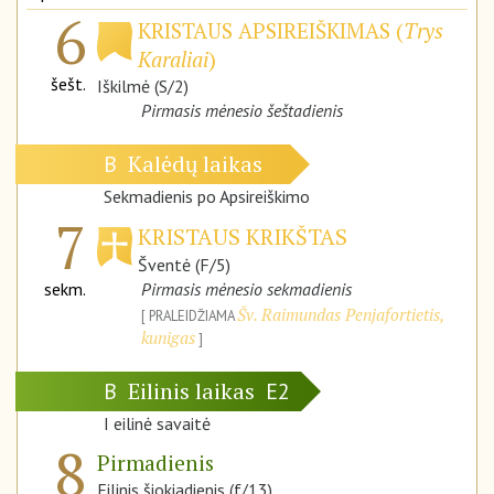
6
KRISTAUS APSIREIŠKIMAS (
Trys
Karaliai
)
šešt.
Iškilmė (S/2)
Pirmasis mėnesio šeštadienis
Kalėdų laikas
B
Sekmadienis po Apsireiškimo
7
KRISTAUS KRIKŠTAS
Šventė (F/5)
sekm.
Pirmasis mėnesio sekmadienis
Šv. Raimundas Penjafortietis,
PRALEIDŽIAMA
kunigas
Eilinis laikas
B
E2
I eilinė savaitė
8
Pirmadienis
Eilinis šiokiadienis (f/13)