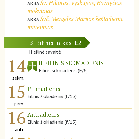
Šv. Hiliaras, vyskupas, Bažnyčios
ARBA
mokytojas
Švč. Mergelės Marijos šeštadienio
ARBA
minėjimas
Eilinis laikas
B
E2
II eilinė savaitė
14
II EILINIS SEKMADIENIS
Eilinis sekmadienis (F/6)
sekm.
15
Pirmadienis
Eilinis šiokiadienis (f/13)
pirm.
16
Antradienis
Eilinis šiokiadienis (f/13)
antr.