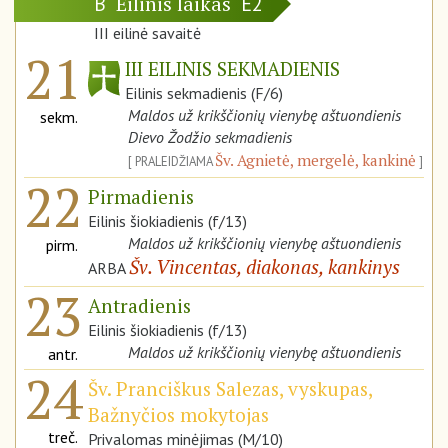
Eilinis laikas
B
E2
III eilinė savaitė
21
III EILINIS SEKMADIENIS
Eilinis sekmadienis (F/6)
Maldos už krikščionių vienybę aštuondienis
sekm.
Dievo Žodžio sekmadienis
Šv. Agnietė, mergelė, kankinė
PRALEIDŽIAMA
22
Pirmadienis
Eilinis šiokiadienis (f/13)
Maldos už krikščionių vienybę aštuondienis
pirm.
Šv. Vincentas, diakonas, kankinys
ARBA
23
Antradienis
Eilinis šiokiadienis (f/13)
Maldos už krikščionių vienybę aštuondienis
antr.
24
Šv. Pranciškus Salezas, vyskupas,
Bažnyčios mokytojas
treč.
Privalomas minėjimas (M/10)