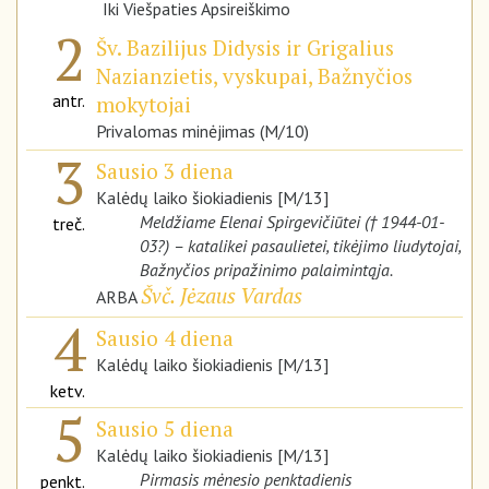
Iki Viešpaties Apsireiškimo
2
Šv. Bazilijus Didysis ir Grigalius
Nazianzietis, vyskupai, Bažnyčios
antr.
mokytojai
Privalomas minėjimas (M/10)
3
Sausio 3 diena
Kalėdų laiko šiokiadienis [M/13]
Meldžiame Elenai Spirgevičiūtei († 1944-01-
treč.
03?) – katalikei pasaulietei, tikėjimo liudytojai,
Bažnyčios pripažinimo palaimintąja.
Švč. Jėzaus Vardas
ARBA
4
Sausio 4 diena
Kalėdų laiko šiokiadienis [M/13]
ketv.
5
Sausio 5 diena
Kalėdų laiko šiokiadienis [M/13]
Pirmasis mėnesio penktadienis
penkt.