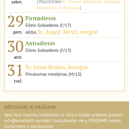
Šv. Tomas Akvinietis, kunigas,
sekm.
PRALEIDŽIAMA
Bažnyčios mokytojas
29
Pirmadienis
Eilinis šiokiadienis (f/13)
Šv. Angelė Meriči, mergelė
pirm.
ARBA
30
Antradienis
Eilinis šiokiadienis (f/13)
antr.
31
Šv. Jonas Boskas, kunigas
Privalomas minėjimas (M/10)
treč.
DĖKOJAME IR PRAŠOME
Apie visus nuorodų netikslumus ar teksto klaidas prašome pranešti
info@katalikai.lt
nurodant tikslią klaidos vietą. DĖKOJAME visiems
naršantiems ir parašiusiems!