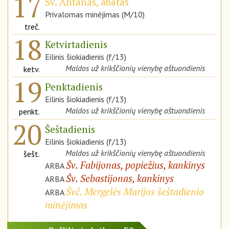
17
Šv. Antanas, abatas
Privalomas minėjimas (M/10)
treč.
18
Ketvirtadienis
Eilinis šiokiadienis (f/13)
Maldos už krikščionių vienybę aštuondienis
ketv.
19
Penktadienis
Eilinis šiokiadienis (f/13)
Maldos už krikščionių vienybę aštuondienis
penkt.
20
Šeštadienis
Eilinis šiokiadienis (f/13)
Maldos už krikščionių vienybę aštuondienis
šešt.
Šv. Fabijonas, popiežius, kankinys
ARBA
Šv. Sebastijonas, kankinys
ARBA
Švč. Mergelės Marijos šeštadienio
ARBA
minėjimas