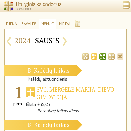
DIENA
SAVAITĖ
MĖNUO
METAI
‹
›
2024
SAUSIS
Kalėdų laikas
B
Kalėdų aštuondienis
1
ŠVČ. MERGELĖ MARIJA, DIEVO
GIMDYTOJA
pirm.
Iškilmė (S/3)
Pasaulinė taikos diena
Kalėdų laikas
B