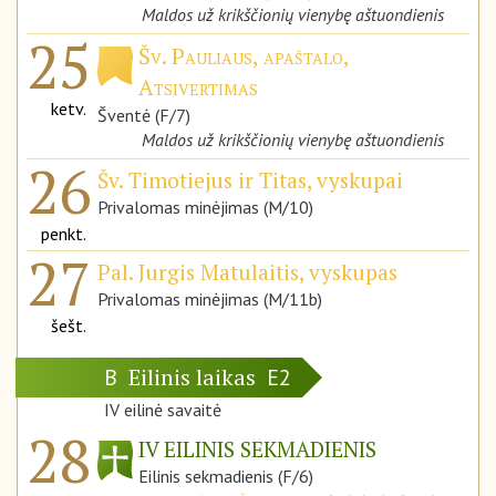
Maldos už krikščionių vienybę aštuondienis
25
Šv. Pauliaus, apaštalo,
Atsivertimas
ketv.
Šventė (F/7)
Maldos už krikščionių vienybę aštuondienis
26
Šv. Timotiejus ir Titas, vyskupai
Privalomas minėjimas (M/10)
penkt.
27
Pal. Jurgis Matulaitis, vyskupas
Privalomas minėjimas (M/11b)
šešt.
Eilinis laikas
B
E2
IV eilinė savaitė
28
IV EILINIS SEKMADIENIS
Eilinis sekmadienis (F/6)