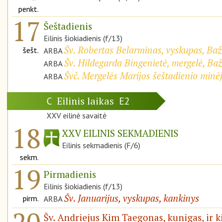
penkt.
17
Šeštadienis
Eilinis šiokiadienis (f/13)
Šv. Robertas Belarminas, vyskupas, Ba
šešt.
ARBA
Šv. Hildegarda Bingenietė, mergelė, Ba
ARBA
Švč. Mergelės Marijos šeštadienio minė
ARBA
Eilinis laikas
C
E2
XXV eilinė savaitė
18
XXV EILINIS SEKMADIENIS
Eilinis sekmadienis (F/6)
sekm.
19
Pirmadienis
Eilinis šiokiadienis (f/13)
Šv. Januarijus, vyskupas, kankinys
pirm.
ARBA
Šv. Andriejus Kim Taegonas, kunigas, ir k