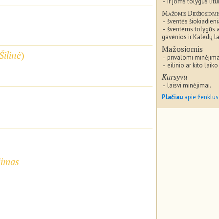
– ir joms tolygūs litu
Mažomis Didžiosiomi
– šventės šiokiadieni
– šventėms tolygūs 
gavėnios ir Kalėdų la
Mažosiomis
Šilinė
)
– privalomi minėjima
– eilinio ar kito laiko
Kursyvu
– laisvi minėjimai.
Plačiau
apie ženklus
jimas