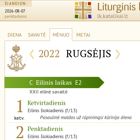
ŠIANDIEN:
2026-08-07
penktadienis
DIENA
SAVAITĖ
MĖNUO
METAI
‹
›
2022
RUGSĖJIS
Eilinis laikas
C
E2
XXII eilinė savaitė
1
Ketvirtadienis
Eilinis šiokiadienis (f/13)
Pasaulinė maldos už rūpinimąsi kūrinija diena
ketv.
2
Penktadienis
Eilinis šiokiadienis (f/13)