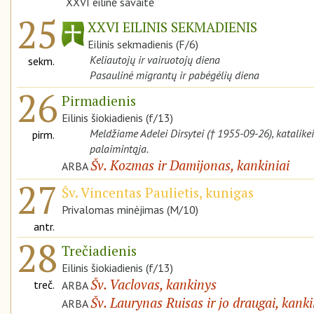
XXVI eilinė savaitė
25
XXVI EILINIS SEKMADIENIS
Eilinis sekmadienis (F/6)
Keliautojų ir vairuotojų diena
sekm.
Pasaulinė migrantų ir pabėgėlių diena
26
Pirmadienis
Eilinis šiokiadienis (f/13)
Meldžiame Adelei Dirsytei († 1955-09-26), katalike
pirm.
palaimintąja.
Šv. Kozmas ir Damijonas, kankiniai
ARBA
27
Šv. Vincentas Paulietis, kunigas
Privalomas minėjimas (M/10)
antr.
28
Trečiadienis
Eilinis šiokiadienis (f/13)
Šv. Vaclovas, kankinys
treč.
ARBA
Šv. Laurynas Ruisas ir jo draugai, kanki
ARBA