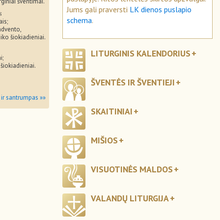
rginiai šventimai.
Jums gali praversti
LK dienos puslapio
s
schema
.
ais;
advento,
iko šiokiadieniai.
LITURGINIS KALENDORIUS
i;
 šiokiadieniai.
ŠVENTĖS IR ŠVENTIEJI
 ir santrumpas »»
SKAITINIAI
MIŠIOS
VISUOTINĖS MALDOS
VALANDŲ LITURGIJA