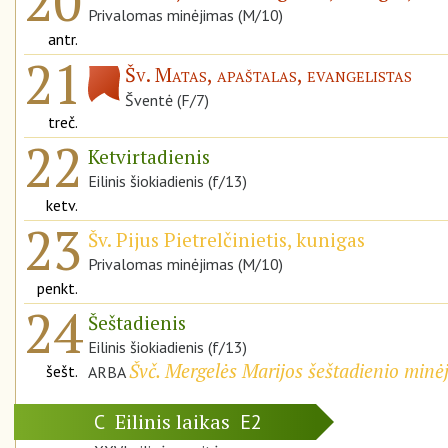
20
Privalomas minėjimas (M/10)
antr.
21
Šv. Matas, apaštalas, evangelistas
Šventė (F/7)
treč.
22
Ketvirtadienis
Eilinis šiokiadienis (f/13)
ketv.
23
Šv. Pijus Pietrelčinietis, kunigas
Privalomas minėjimas (M/10)
penkt.
24
Šeštadienis
Eilinis šiokiadienis (f/13)
Švč. Mergelės Marijos šeštadienio minė
šešt.
ARBA
Eilinis laikas
C
E2