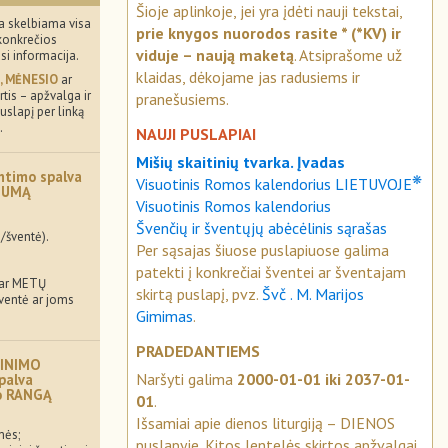
Šioje aplinkoje, jei yra įdėti nauji tekstai,
a skelbiama visa
prie knygos nuorodos rasite * (*KV) ir
konkrečios
viduje – naują maketą
. Atsiprašome už
usi informacija.
klaidas, dėkojame jas radusiems ir
, MĖNESIO
ar
tis – apžvalga ir
pranešusiems.
uslapį per linką
.
NAUJI PUSLAPIAI
Mišių skaitinių tvarka. Įvadas
ntimo spalva
❋
Visuotinis Romos kalendorius LIETUVOJE
MUMĄ
Visuotinis Romos kalendorius
Švenčių ir šventųjų abėcėlinis sąrašas
/šventė).
Per sąsajas šiuose puslapiuose galima
patekti į konkrečiai šventei ar šventajam
 ar METŲ
skirtą puslapį, pvz.
Švč . M. Marijos
šventė ar joms
Gimimas
.
PRADEDANTIEMS
INIMO
Naršyti galima
2000-01-01 iki 2037-01-
palva
mo RANGĄ
01
.
Išsamiai apie dienos liturgiją – DIENOS
mės;
puslapyje. Kitos lentelės skirtos apžvalgai.