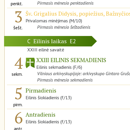
Pirmasis mėnesio penktadienis
penkt.
3
Šv. Grigalius Didysis, popiežius, Bažnyči
Privalomas minėjimas (M/10)
Pirmasis mėnesio šeštadienis
šešt.
Eilinis laikas
C
E2
XXIII eilinė savaitė
4
XXIII EILINIS SEKMADIENIS
Eilinis sekmadienis (F/6)
Vilniaus arkivyskupijoje: arkivyskupo Gintaro Gru
sekm.
Pirmasis mėnesio sekmadienis
5
Pirmadienis
Eilinis šiokiadienis (f/13)
pirm.
6
Antradienis
Eilinis šiokiadienis (f/13)
antr.