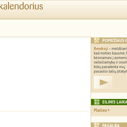
POPIEŽIAUS 
Bendroji
– meldžiam
kad mirties bausmė, 
kėsinamasi į asmens
neliečiamybę ir orum
būtų panaikinta visų
pasaulio šalių įstat
EILINIS LAIK
Plačiau
PAGALBA