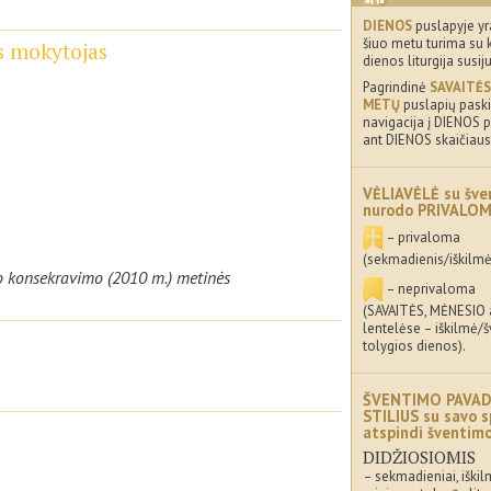
DIENOS
puslapyje yr
šiuo metu turima su 
os mokytojas
dienos liturgija susij
Pagrindinė
SAVAITĖS
METŲ
puslapių paskir
navigacija į DIENOS p
ant DIENOS skaičiaus
VĖLIAVĖLĖ su šve
nurodo PRIVALO
– privaloma
(sekmadienis/iškilmė
šo konsekravimo (2010 m.) metinės
– neprivaloma
(SAVAITĖS, MĖNESIO
lentelėse – iškilmė/
tolygios dienos).
ŠVENTIMO PAVAD
STILIUS su savo s
atspindi šventi
DIDŽIOSIOMIS
– sekmadieniai, iškil