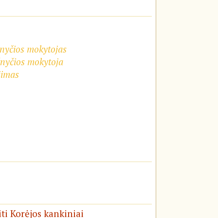
žnyčios mokytojas
žnyčios mokytoja
jimas
iti Korėjos kankiniai