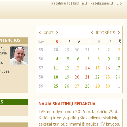
katalikai.lt
|
biblija.lt
|
katekizmas.lt
|
EIS
‹
›
‹
›
2022
RUGSĖJIS
INTENCIJOS
Sav.
S
P
A
T
K
P
Š
ės,
35
28
29
30
31
1
2
3
kuria
36
4
5
6
7
8
9
10
ą,
37
11
12
13
14
15
16
17
ymuose.
38
18
19
20
21
22
23
24
39
25
26
27
28
29
30
1
AS
NAUJA SKAITINIŲ REDAKCIJA
LVK nurodymu nuo 2025 m. lapkričio 29 d.
Kalėdų ir Velykų ciklų šiokiadienių skaitinių
tekstai turi būti imami iš naujos KV knygos.