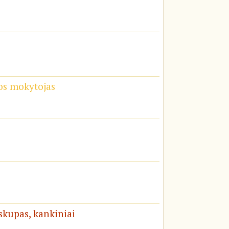
os mokytojas
yskupas, kankiniai