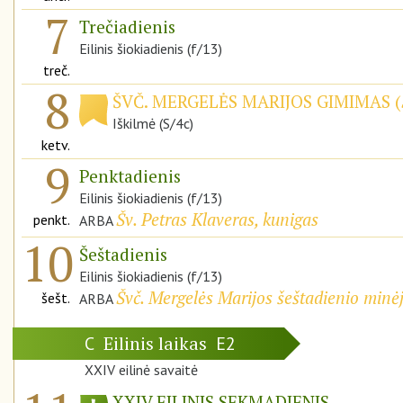
7
Trečiadienis
Eilinis šiokiadienis (f/13)
treč.
8
ŠVČ. MERGELĖS MARIJOS GIMIMAS (
Iškilmė (S/4c)
ketv.
9
Penktadienis
Eilinis šiokiadienis (f/13)
Šv. Petras Klaveras, kunigas
penkt.
ARBA
10
Šeštadienis
Eilinis šiokiadienis (f/13)
Švč. Mergelės Marijos šeštadienio minė
šešt.
ARBA
Eilinis laikas
C
E2
XXIV eilinė savaitė
XXIV EILINIS SEKMADIENIS