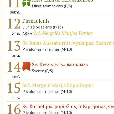
11
Eilinis sekmadienis (F/6)
sekm.
12
Pirmadienis
Eilinis šiokiadienis (f/13)
Švč. Mergelės Marijos Vardas
pirm.
ARBA
13
Šv. Jonas Auksaburnis, vyskupas, Bažnyči
Privalomas minėjimas (M/10)
antr.
14
Šv. Kryžiaus Išaukštinimas
Šventė (F/5)
treč.
15
Švč. Mergelė Marija Sopulingoji
Privalomas minėjimas (M/10)
ketv.
16
Šv. Kornelijus, popiežius, ir Kiprijonas, v
Privalomas minėjimas (M/10)