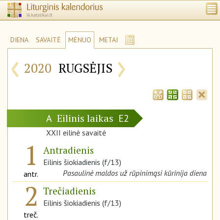
DIENA
SAVAITĖ
MĖNUO
METAI
‹
›
2020
RUGSĖJIS
Eilinis laikas
A
E2
XXII eilinė savaitė
1
Antradienis
Eilinis šiokiadienis (f/13)
Pasaulinė maldos už rūpinimąsi kūrinija diena
antr.
2
Trečiadienis
Eilinis šiokiadienis (f/13)
treč.