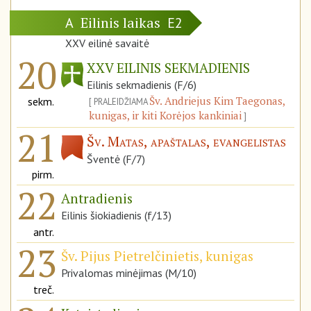
Eilinis laikas
A
E2
XXV eilinė savaitė
20
XXV EILINIS SEKMADIENIS
Eilinis sekmadienis (F/6)
Šv. Andriejus Kim Taegonas,
sekm.
PRALEIDŽIAMA
kunigas, ir kiti Korėjos kankiniai
21
Šv. Matas, apaštalas, evangelistas
Šventė (F/7)
pirm.
22
Antradienis
Eilinis šiokiadienis (f/13)
antr.
23
Šv. Pijus Pietrelčinietis, kunigas
Privalomas minėjimas (M/10)
treč.