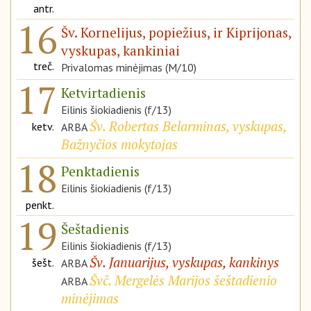
antr.
16
Šv. Kornelijus, popiežius, ir Kiprijonas,
vyskupas, kankiniai
treč.
Privalomas minėjimas (M/10)
17
Ketvirtadienis
Eilinis šiokiadienis (f/13)
Šv. Robertas Belarminas, vyskupas,
ketv.
ARBA
Bažnyčios mokytojas
18
Penktadienis
Eilinis šiokiadienis (f/13)
penkt.
19
Šeštadienis
Eilinis šiokiadienis (f/13)
Šv. Januarijus, vyskupas, kankinys
šešt.
ARBA
Švč. Mergelės Marijos šeštadienio
ARBA
minėjimas