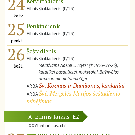
24
Ketvirtadienis
Eilinis šiokiadienis (f/13)
ketv.
25
Penktadienis
Eilinis šiokiadienis (f/13)
penkt.
26
Šeštadienis
Eilinis šiokiadienis (f/13)
Meldžiame Adelei Dirsytei († 1955-09-26),
šešt.
katalikei pasaulietei, mokytojai, Bažnyčios
pripažinimo palaimintąja.
Šv. Kozmas ir Damijonas, kankiniai
ARBA
Švč. Mergelės Marijos šeštadienio
ARBA
minėjimas
Eilinis laikas
A
E2
XXVI eilinė savaitė