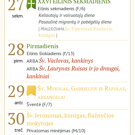
27
XXVI EILINIS SEKMADIENIS
Eilinis sekmadienis (F/6)
Keliautojų ir vairuotojų diena
sekm.
Pasaulinė migrantų ir pabėgėlių diena
Šv. Vincentas Paulietis,
PRALEIDŽIAMA
kunigas
28
Pirmadienis
Eilinis šiokiadienis (f/13)
Šv. Vaclovas, kankinys
pirm.
ARBA
Šv. Laurynas Ruisas ir jo draugai,
ARBA
kankiniai
29
Šv. Mykolas, Gabrielius ir Rapolas,
arkangelai
antr.
Šventė (F/7)
30
Šv. Jeronimas, kunigas, Bažnyčios
mokytojas
treč.
Privalomas minėjimas (M/10)