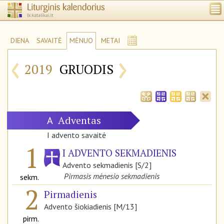
DIENA
SAVAITĖ
MĖNUO
METAI
‹
›
2019
GRUODIS
Adventas
A
I advento savaitė
1
I ADVENTO SEKMADIENIS
Advento sekmadienis [S/2]
Pirmasis mėnesio sekmadienis
sekm.
2
Pirmadienis
Advento šiokiadienis [M/13]
pirm.