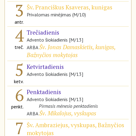
3
Šv. Pranciškus Ksaveras, kunigas
Privalomas minėjimas (M/10)
antr.
4
Trečiadienis
Advento šiokiadienis [M/13]
Šv. Jonas Damaskietis, kunigas,
treč.
ARBA
Bažnyčios mokytojas
5
Ketvirtadienis
Advento šiokiadienis [M/13]
ketv.
6
Penktadienis
Advento šiokiadienis [M/13]
Pirmasis mėnesio penktadienis
penkt.
Šv. Mikalojus, vyskupas
ARBA
7
Šv. Ambraziejus, vyskupas, Bažnyčios
mokytojas