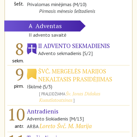
šešt.
Privalomas minėjimas (M/10)
Pirmasis mėnesio šeštadienis
Adventas
A
II advento savaitė
8
II ADVENTO SEKMADIENIS
Advento sekmadienis [S/2]
sekm.
9
ŠVČ. MERGELĖS MARIJOS
NEKALTASIS PRASIDĖJIMAS
pirm.
Iškilmė (S/3)
Šv. Jonas Didakas
PRALEIDŽIAMA
Kuautlatoatsinas
10
Antradienis
Advento šiokiadienis [M/13]
Loreto Švč. M. Marija
antr.
ARBA