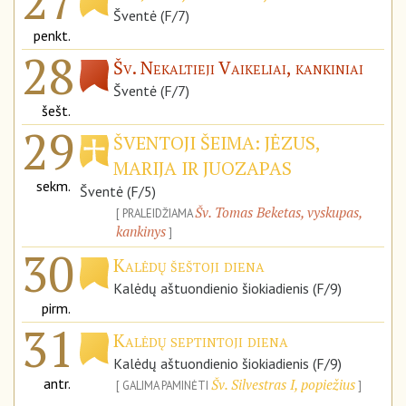
27
Šventė (F/7)
penkt.
28
Šv. Nekaltieji Vaikeliai, kankiniai
Šventė (F/7)
šešt.
29
ŠVENTOJI ŠEIMA: JĖZUS,
MARIJA IR JUOZAPAS
sekm.
Šventė (F/5)
Šv. Tomas Beketas, vyskupas,
PRALEIDŽIAMA
kankinys
30
Kalėdų šeštoji diena
Kalėdų aštuondienio šiokiadienis (F/9)
pirm.
31
Kalėdų septintoji diena
Kalėdų aštuondienio šiokiadienis (F/9)
antr.
Šv. Silvestras I, popiežius
GALIMA PAMINĖTI