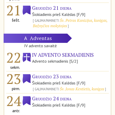
21
Gruodžio 21 diena
Šiokiadienis prieš Kalėdas [F/9]
šešt.
Šv. Petras Kanizijus, kunigas,
GALIMA PAMINĖTI
Bažnyčios mokytojas
Adventas
A
IV advento savaitė
22
IV ADVENTO SEKMADIENIS
Advento sekmadienis [S/2]
sekm.
23
Gruodžio 23 diena
Šiokiadienis prieš Kalėdas [F/9]
pirm.
Šv. Jonas Kentietis, kunigas
GALIMA PAMINĖTI
24
Gruodžio 24 diena
Šiokiadienis prieš Kalėdas [F/9]
antr.