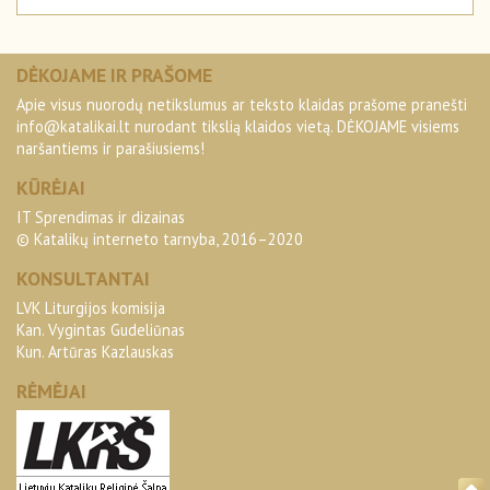
DĖKOJAME IR PRAŠOME
Apie visus nuorodų netikslumus ar teksto klaidas prašome pranešti
info@katalikai.lt
nurodant tikslią klaidos vietą. DĖKOJAME visiems
naršantiems ir parašiusiems!
KŪRĖJAI
IT Sprendimas ir dizainas
© Katalikų interneto tarnyba, 2016–2020
KONSULTANTAI
LVK Liturgijos komisija
Kan. Vygintas Gudeliūnas
Kun. Artūras Kazlauskas
RĖMĖJAI