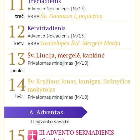
11
Trečiadienis
Advento šiokiadienis [M/13]
Šv. Damazas I, popiežius
treč.
ARBA
12
Ketvirtadienis
Advento šiokiadienis [M/13]
Gvadelupės Švč. Mergelė Marija
ketv.
ARBA
13
Šv. Liucija, mergelė, kankinė
Privalomas minėjimas (M/10)
penkt.
14
Šv. Kryžiaus Jonas, kunigas, Bažnyčios
mokytojas
šešt.
Privalomas minėjimas (M/10)
Adventas
A
III advento savaitė
15
III ADVENTO SEKMADIENIS