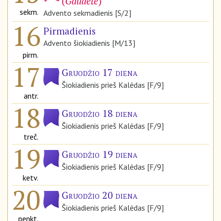
(
Gaudete
)
sekm.
Advento sekmadienis [S/2]
16
Pirmadienis
Advento šiokiadienis [M/13]
pirm.
17
Gruodžio 17 diena
Šiokiadienis prieš Kalėdas [F/9]
antr.
18
Gruodžio 18 diena
Šiokiadienis prieš Kalėdas [F/9]
treč.
19
Gruodžio 19 diena
Šiokiadienis prieš Kalėdas [F/9]
ketv.
20
Gruodžio 20 diena
Šiokiadienis prieš Kalėdas [F/9]
penkt.