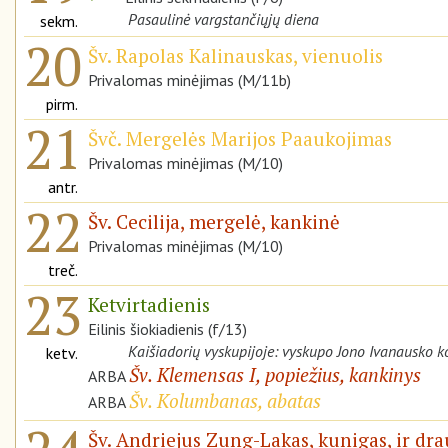
Pasaulinė vargstančiųjų diena
sekm.
20
Šv. Rapolas Kalinauskas, vienuolis
Privalomas minėjimas (M/11b)
pirm.
21
Švč. Mergelės Marijos Paaukojimas
Privalomas minėjimas (M/10)
antr.
22
Šv. Cecilija, mergelė, kankinė
Privalomas minėjimas (M/10)
treč.
23
Ketvirtadienis
Eilinis šiokiadienis (f/13)
Kaišiadorių vyskupijoje: vyskupo Jono Ivanausko 
ketv.
Šv. Klemensas I, popiežius, kankinys
ARBA
Šv. Kolumbanas, abatas
ARBA
Šv. Andriejus Zung-Lakas, kunigas, ir dra