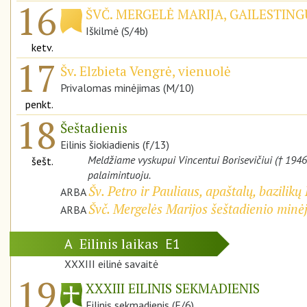
16
ŠVČ. MERGELĖ MARIJA, GAILESTI
Iškilmė (S/4b)
ketv.
17
Šv. Elzbieta Vengrė, vienuolė
Privalomas minėjimas (M/10)
penkt.
18
Šeštadienis
Eilinis šiokiadienis (f/13)
Meldžiame vyskupui Vincentui Borisevičiui († 1946
šešt.
palaimintuoju.
Šv. Petro ir Pauliaus, apaštalų, bazilik
ARBA
Švč. Mergelės Marijos šeštadienio minė
ARBA
Eilinis laikas
A
E1
XXXIII eilinė savaitė
19
XXXIII EILINIS SEKMADIENIS
Eilinis sekmadienis (F/6)