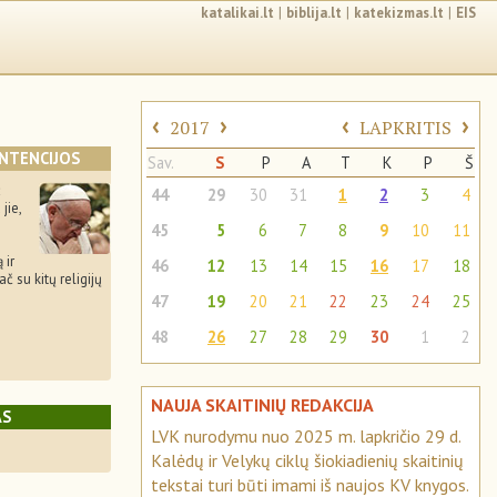
katalikai.lt
|
biblija.lt
|
katekizmas.lt
|
EIS
‹
›
‹
›
2017
LAPKRITIS
INTENCIJOS
Sav.
S
P
A
T
K
P
Š
ž
44
29
30
31
1
2
3
4
jie,
45
5
6
7
8
9
10
11
 ir
46
12
13
14
15
16
17
18
č su kitų religijų
47
19
20
21
22
23
24
25
48
26
27
28
29
30
1
2
NAUJA SKAITINIŲ REDAKCIJA
AS
LVK nurodymu nuo 2025 m. lapkričio 29 d.
Kalėdų ir Velykų ciklų šiokiadienių skaitinių
tekstai turi būti imami iš naujos KV knygos.