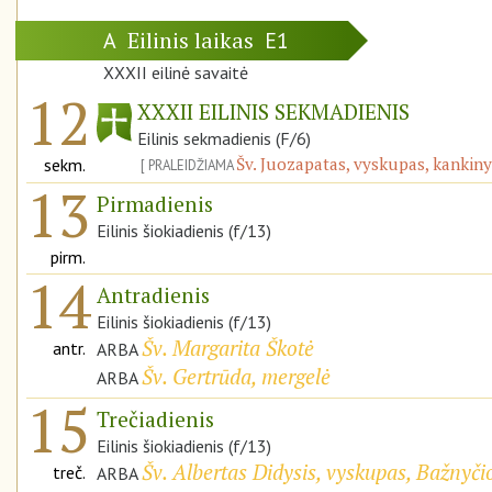
Eilinis laikas
A
E1
XXXII eilinė savaitė
12
XXXII EILINIS SEKMADIENIS
Eilinis sekmadienis (F/6)
Šv. Juozapatas, vyskupas, kankiny
sekm.
PRALEIDŽIAMA
13
Pirmadienis
Eilinis šiokiadienis (f/13)
pirm.
14
Antradienis
Eilinis šiokiadienis (f/13)
Šv. Margarita Škotė
antr.
ARBA
Šv. Gertrūda, mergelė
ARBA
15
Trečiadienis
Eilinis šiokiadienis (f/13)
Šv. Albertas Didysis, vyskupas, Bažnyč
treč.
ARBA