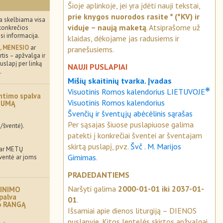
Šioje aplinkoje, jei yra įdėti nauji tekstai,
prie knygos nuorodos rasite * (*KV) ir
a skelbiama visa
viduje – naują maketą
. Atsiprašome už
konkrečios
usi informacija.
klaidas, dėkojame jas radusiems ir
, MĖNESIO
ar
pranešusiems.
tis – apžvalga ir
uslapį per linką
NAUJI PUSLAPIAI
.
Mišių skaitinių tvarka. Įvadas
❋
Visuotinis Romos kalendorius LIETUVOJE
ntimo spalva
Visuotinis Romos kalendorius
MUMĄ
Švenčių ir šventųjų abėcėlinis sąrašas
Per sąsajas šiuose puslapiuose galima
/šventė).
patekti į konkrečiai šventei ar šventajam
skirtą puslapį, pvz.
Švč . M. Marijos
 ar METŲ
Gimimas
.
šventė ar joms
PRADEDANTIEMS
Naršyti galima
2000-01-01 iki 2037-01-
INIMO
palva
01
.
mo RANGĄ
Išsamiai apie dienos liturgiją – DIENOS
puslapyje. Kitos lentelės skirtos apžvalgai.