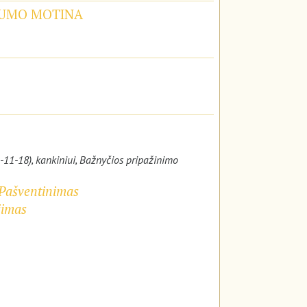
NGUMO MOTINA
-11-18), kankiniui, Bažnyčios pripažinimo
ų Pašventinimas
jimas