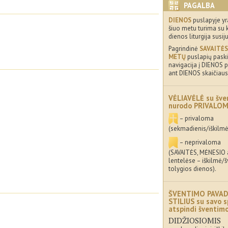
PAGALBA
DIENOS
puslapyje yr
šiuo metu turima su 
dienos liturgija susij
Pagrindinė
SAVAITĖS
METŲ
puslapių paskir
navigacija į DIENOS p
ant DIENOS skaičiaus
VĖLIAVĖLĖ su šve
nurodo PRIVALO
– privaloma
(sekmadienis/iškilmė
– neprivaloma
(SAVAITĖS, MĖNESIO
lentelėse – iškilmė/
tolygios dienos).
ŠVENTIMO PAVAD
STILIUS su savo s
atspindi šventi
DIDŽIOSIOMIS