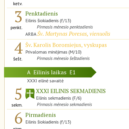
ketv.
3
Penktadienis
Eilinis šiokiadienis (f/13)
Pirmasis mėnesio penktadienis
penkt.
Šv. Martynas Poresas, vienuolis
ARBA
4
Šv. Karolis Boromiejus, vyskupas
Privalomas minėjimas (M/10)
Pirmasis mėnesio šeštadienis
šešt.
Eilinis laikas
A
E1
XXXI eilinė savaitė
5
XXXI EILINIS SEKMADIENIS
Eilinis sekmadienis (F/6)
Pirmasis mėnesio sekmadienis
sekm.
6
Pirmadienis
Eilinis šiokiadienis (f/13)
pirm.