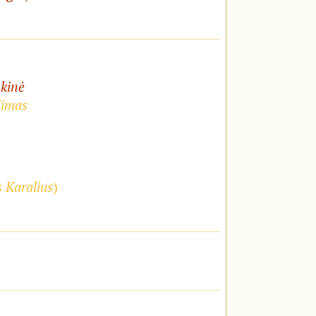
nkinė
jimas
s Karalius
)