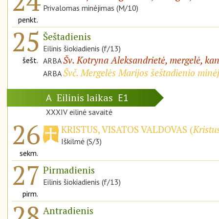
24
Privalomas minėjimas (M/10)
penkt.
25
Šeštadienis
Eilinis šiokiadienis (f/13)
Šv. Kotryna Aleksandrietė, mergelė, ka
šešt.
ARBA
Švč. Mergelės Marijos šeštadienio minė
ARBA
Eilinis laikas
A
E1
XXXIV eilinė savaitė
26
KRISTUS, VISATOS VALDOVAS (
Kristu
Iškilmė (S/3)
sekm.
27
Pirmadienis
Eilinis šiokiadienis (f/13)
pirm.
28
Antradienis