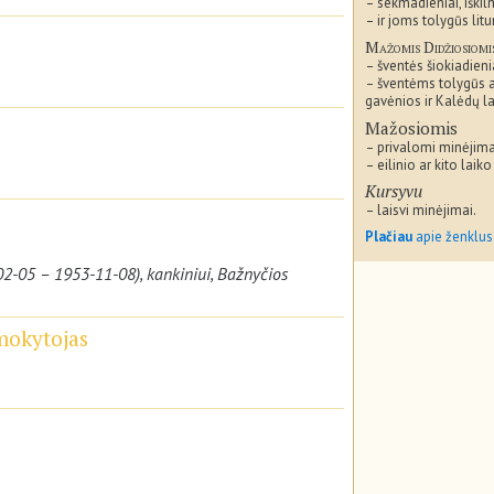
– sekmadieniai, iškil
– ir joms tolygūs litu
Mažomis Didžiosiomi
– šventės šiokiadieni
– šventėms tolygūs 
gavėnios ir Kalėdų la
Mažosiomis
– privalomi minėjima
– eilinio ar kito laiko
Kursyvu
– laisvi minėjimai.
Plačiau
apie ženklus
2-05 – 1953-11-08), kankiniui, Bažnyčios
 mokytojas