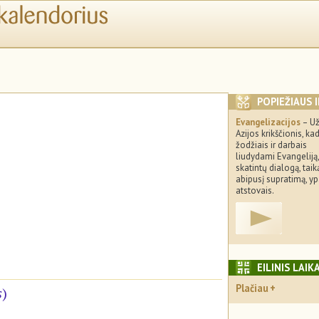
POPIEŽIAUS 
Evangelizacijos
– U
Azijos krikščionis, kad 
žodžiais ir darbais
liudydami Evangeliją,
skatintų dialogą, taiką
abipusį supratimą, ypa
atstovais.
EILINIS LAIK
Plačiau
s
)