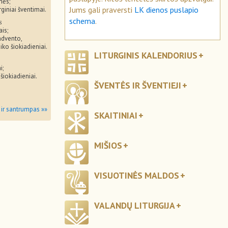
mės;
Jums gali praversti
LK dienos puslapio
rginiai šventimai.
schema
.
s
ais;
advento,
iko šiokiadieniai.
LITURGINIS KALENDORIUS
i;
 šiokiadieniai.
ŠVENTĖS IR ŠVENTIEJI
 ir santrumpas »»
SKAITINIAI
MIŠIOS
VISUOTINĖS MALDOS
VALANDŲ LITURGIJA