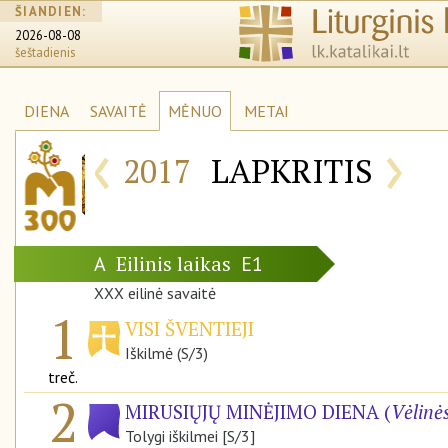
ŠIANDIEN:
2026-08-08
šeštadienis
DIENA
SAVAITĖ
MĖNUO
METAI
‹
›
2017
LAPKRITIS
Eilinis laikas
A
E1
XXX eilinė savaitė
1
VISI ŠVENTIEJI
Iškilmė (S/3)
treč.
2
MIRUSIŲJŲ MINĖJIMO DIENA (
Vėlinė
Tolygi iškilmei [S/3]