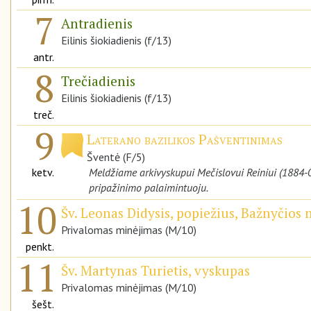
7
Antradienis
Eilinis šiokiadienis (f/13)
antr.
8
Trečiadienis
Eilinis šiokiadienis (f/13)
treč.
9
Laterano bazilikos Pašventinimas
Šventė (F/5)
ketv.
Meldžiame arkivyskupui Mečislovui Reiniui (1884-0
pripažinimo palaimintuoju.
10
Šv. Leonas Didysis, popiežius, Bažnyčios
Privalomas minėjimas (M/10)
penkt.
11
Šv. Martynas Turietis, vyskupas
Privalomas minėjimas (M/10)
šešt.