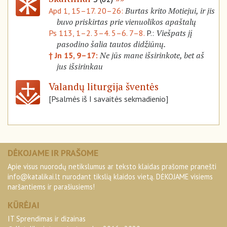
Burtas krito Motiejui, ir jis
Apd 1, 15–17. 20–26:
buvo priskirtas prie vienuolikos apaštalų
Viešpats jį
Ps 113, 1–2. 3–4. 5–6. 7–8.
P.:
pasodino šalia tautos didžiūnų.
Ne jūs mane išsirinkote, bet aš
† Jn 15, 9–17:
jus išsirinkau
Valandų liturgija šventės
[Psalmės iš I savaitės sekmadienio]
DĖKOJAME IR PRAŠOME
Apie visus nuorodų netikslumus ar teksto klaidas prašome pranešti
info@katalikai.lt
nurodant tikslią klaidos vietą. DĖKOJAME visiems
naršantiems ir parašiusiems!
KŪRĖJAI
IT Sprendimas ir dizainas