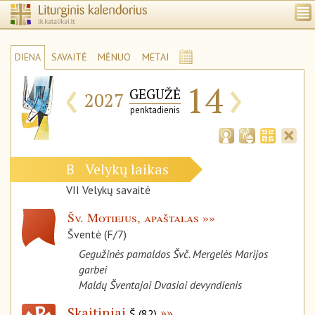
DIENA
SAVAITĖ
MĖNUO
METAI
‹
›
14
GEGUŽĖ
2027
penktadienis
Velykų laikas
B
VII Velykų savaitė
Šv. Motiejus, apaštalas
Šventė (F/7)
Gegužinės pamaldos Švč. Mergelės Marijos
garbei
Maldų Šventajai Dvasiai devyndienis
Skaitiniai
Š (82)