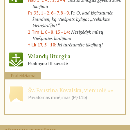
Teisus žmogus gyvena savo
Hab 1, 2–3; 2, 2–4:
tikėjimu
O, kad išgirstumėt
Ps 95, 1–2. 6–7. 8–9.
P.:
šiandien, ką Viešpats byloja: „Nebūkite
kietaširdžiai.“
Nesigėdyk mūsų
2 Tim 1, 6–8. 13–14:
Viešpaties liudijimo
Jei turėtumėte tikėjimą!
† Lk 17, 5–10:
Valandų liturgija
Psalmyno III savaitė
Praleidžiama
Šv. Faustina Kovalska, vienuolė
Privalomas minėjimas (M/11b)