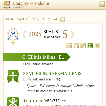
DIENA
SAVAITĖ
MĖNUO
METAI
‹
›
5
SPALIS
2025
sekmadienis
Eilinis laikas
C
E1
XXVII eilinė savaitė
XXVII EILINIS SEKMADIENIS
Eilinis sekmadienis (F/6)
Spalis – Švč. Mergelės Marijos Rožinio mėnuo
Pirmasis mėnesio sekmadienis
Skaitiniai
*ABC (730)