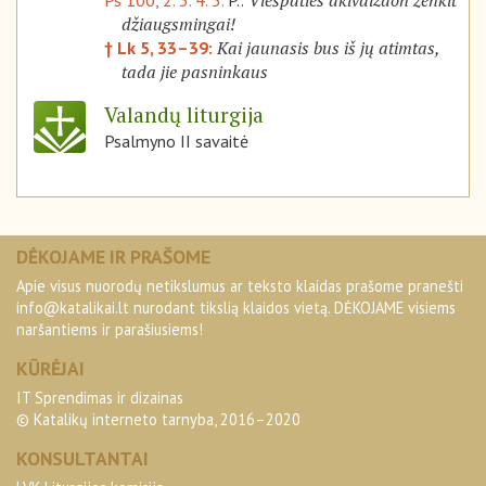
Viešpaties akivaizdon ženkit
Ps 100, 2. 3. 4. 5.
P.:
džiaugsmingai!
Kai jaunasis bus iš jų atimtas,
† Lk 5, 33–39:
tada jie pasninkaus
Valandų liturgija
Psalmyno II savaitė
DĖKOJAME IR PRAŠOME
Apie visus nuorodų netikslumus ar teksto klaidas prašome pranešti
info@katalikai.lt
nurodant tikslią klaidos vietą. DĖKOJAME visiems
naršantiems ir parašiusiems!
KŪRĖJAI
IT Sprendimas ir dizainas
© Katalikų interneto tarnyba, 2016–2020
KONSULTANTAI