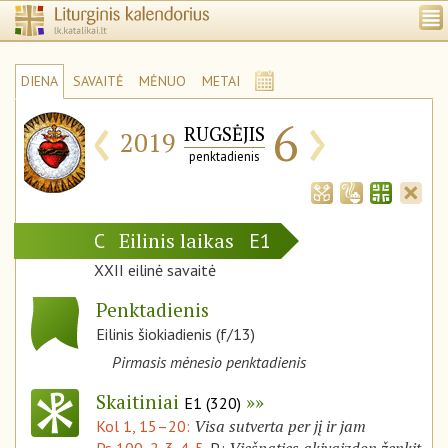
DIENA
SAVAITĖ
MĖNUO
METAI
‹
›
6
RUGSĖJIS
2019
penktadienis
Eilinis laikas
C
E1
XXII eilinė savaitė
Penktadienis
Eilinis šiokiadienis (f/13)
Pirmasis mėnesio penktadienis
Skaitiniai
E1 (320)
Visa sutverta per jį ir jam
Kol 1, 15–20: