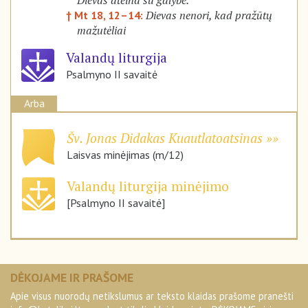
Dievas ateina su galybe.
Dievas nenori, kad pražūtų
† Mt 18, 12–14:
mažutėliai
Valandų liturgija
Psalmyno II savaitė
Arba
Šv. Jonas Didakas Kuautlatoatsinas
Laisvas minėjimas (m/12)
Valandų liturgija minėjimo
[Psalmyno II savaitė]
DĖKOJAME IR PRAŠOME
Apie visus nuorodų netikslumus ar teksto klaidas prašome pranešti