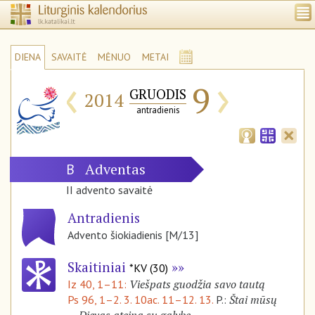
DIENA
SAVAITĖ
MĖNUO
METAI
‹
›
9
GRUODIS
2014
antradienis
Adventas
B
II advento savaitė
Antradienis
Advento šiokiadienis [M/13]
Skaitiniai
*KV (30)
Viešpats guodžia savo tautą
Iz 40, 1–11:
Štai mūsų
Ps 96, 1–2. 3. 10ac. 11–12. 13.
P.: