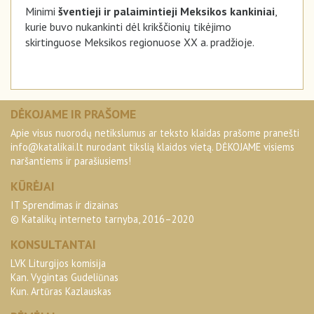
Minimi
šventieji ir palaimintieji Meksikos kankiniai
,
kurie buvo nukankinti dėl krikščionių tikėjimo
skirtinguose Meksikos regionuose XX a. pradžioje.
DĖKOJAME IR PRAŠOME
Apie visus nuorodų netikslumus ar teksto klaidas prašome pranešti
info@katalikai.lt
nurodant tikslią klaidos vietą. DĖKOJAME visiems
naršantiems ir parašiusiems!
KŪRĖJAI
IT Sprendimas ir dizainas
© Katalikų interneto tarnyba, 2016–2020
KONSULTANTAI
LVK Liturgijos komisija
Kan. Vygintas Gudeliūnas
Kun. Artūras Kazlauskas