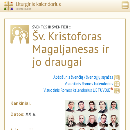
ŠVENTĖS IR ŠVENTIEJI
::
Šv. Kristoforas
Magaljanesas ir
jo draugai
Abėcėlinis švenčių / šventųjų sąrašas
Visuotinis Romos kalendorius
❋
Visuotinis Romos kalendorius LIETUVOJE
Kankiniai.
Datos:
XX a.