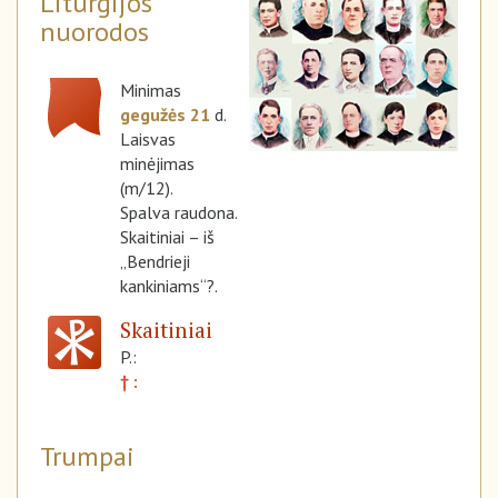
Liturgijos
nuorodos
Minimas
gegužės 21
d.
Laisvas
minėjimas
(m/12).
Spalva raudona.
Skaitiniai – iš
„Bendrieji
kankiniams“?.
Skaitiniai
P.:
† :
Trumpai