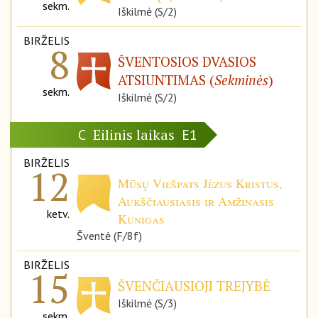
sekm.
Iškilmė (S/2)
BIRŽELIS
8
ŠVENTOSIOS DVASIOS
ATSIUNTIMAS (
Sekminės
)
sekm.
Iškilmė (S/2)
Eilinis laikas
C
E1
BIRŽELIS
12
Mūsų Viešpats Jėzus Kristus,
Aukščiausiasis ir Amžinasis
ketv.
Kunigas
Šventė (F/8f)
BIRŽELIS
15
ŠVENČIAUSIOJI TREJYBĖ
Iškilmė (S/3)
sekm.