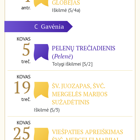
GLOBĖJAS
antr.
Iškilmė (S/4a)
Gavėnia
C
KOVAS
5
PELENŲ TREČIADIENIS
(
Pelenė
)
treč.
Tolygi iškilmei [S/2]
KOVAS
19
ŠV. JUOZAPAS, ŠVČ.
MERGELĖS MARIJOS
treč.
SUŽADĖTINIS
Iškilmė (S/3)
KOVAS
25
VIEŠPATIES APREIŠKIMAS
ŠVČ. MERGELEI MARIJAI