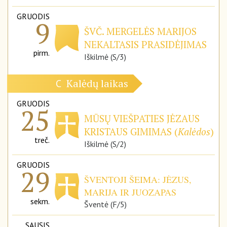
GRUODIS
9
ŠVČ. MERGELĖS MARIJOS
NEKALTASIS PRASIDĖJIMAS
pirm.
Iškilmė (S/3)
Kalėdų laikas
C
GRUODIS
25
MŪSŲ VIEŠPATIES JĖZAUS
KRISTAUS GIMIMAS (
Kalėdos
)
treč.
Iškilmė (S/2)
GRUODIS
29
ŠVENTOJI ŠEIMA: JĖZUS,
MARIJA IR JUOZAPAS
sekm.
Šventė (F/5)
SAUSIS