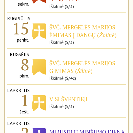
sekm.
Iškilmė (S/3)
RUGPJŪTIS
15
ŠVČ. MERGELĖS MARIJOS
ĖMIMAS Į DANGŲ (
Žolinė
)
penkt.
Iškilmė (S/3)
RUGSĖJIS
8
ŠVČ. MERGELĖS MARIJOS
GIMIMAS (
Šilinė
)
pirm.
Iškilmė (S/4c)
LAPKRITIS
1
VISI ŠVENTIEJI
Iškilmė (S/3)
šešt.
LAPKRITIS
MIRUSIŲJŲ MINĖJIMO DIENA