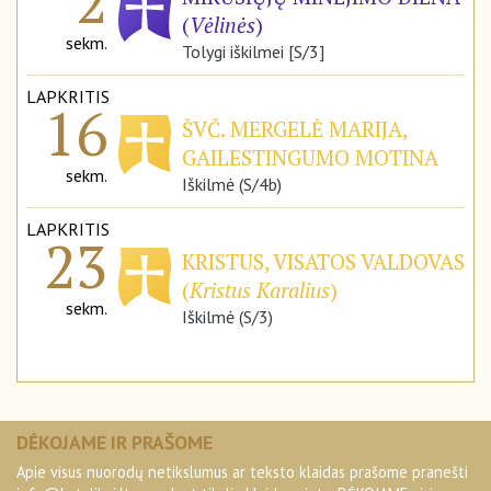
2
(
Vėlinės
)
sekm.
Tolygi iškilmei [S/3]
LAPKRITIS
16
ŠVČ. MERGELĖ MARIJA,
GAILESTINGUMO MOTINA
sekm.
Iškilmė (S/4b)
LAPKRITIS
23
KRISTUS, VISATOS VALDOVAS
(
Kristus Karalius
)
sekm.
Iškilmė (S/3)
DĖKOJAME IR PRAŠOME
Apie visus nuorodų netikslumus ar teksto klaidas prašome pranešti