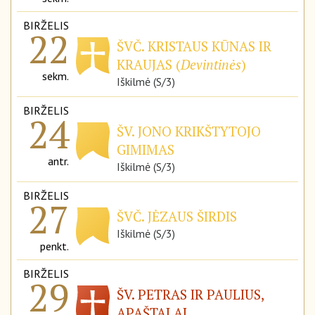
BIRŽELIS
22
ŠVČ. KRISTAUS KŪNAS IR
KRAUJAS (
Devintinės
)
sekm.
Iškilmė (S/3)
BIRŽELIS
24
ŠV. JONO KRIKŠTYTOJO
GIMIMAS
antr.
Iškilmė (S/3)
BIRŽELIS
27
ŠVČ. JĖZAUS ŠIRDIS
Iškilmė (S/3)
penkt.
BIRŽELIS
29
ŠV. PETRAS IR PAULIUS,
APAŠTALAI