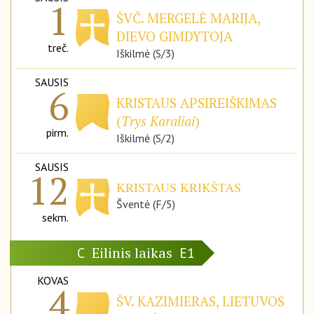
1
ŠVČ. MERGELĖ MARIJA,
DIEVO GIMDYTOJA
treč.
Iškilmė (S/3)
SAUSIS
6
KRISTAUS APSIREIŠKIMAS
(
Trys Karaliai
)
pirm.
Iškilmė (S/2)
SAUSIS
12
KRISTAUS KRIKŠTAS
Šventė (F/5)
sekm.
Eilinis laikas
C
E1
KOVAS
4
ŠV. KAZIMIERAS, LIETUVOS