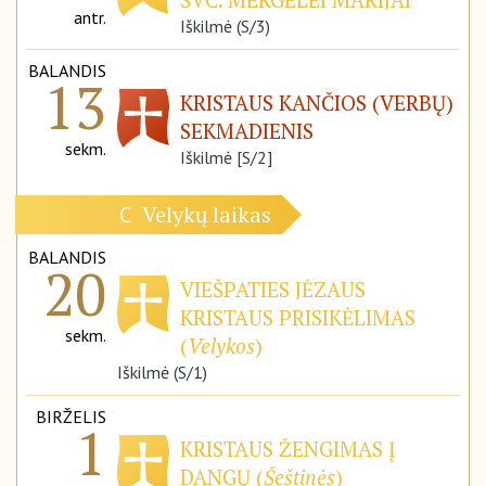
antr.
Iškilmė (S/3)
BALANDIS
13
KRISTAUS KANČIOS (VERBŲ)
SEKMADIENIS
sekm.
Iškilmė [S/2]
Velykų laikas
C
BALANDIS
20
VIEŠPATIES JĖZAUS
KRISTAUS PRISIKĖLIMAS
sekm.
(
Velykos
)
Iškilmė (S/1)
BIRŽELIS
1
KRISTAUS ŽENGIMAS Į
DANGŲ (
Šeštinės
)