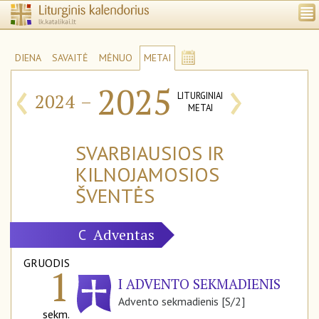
DIENA
SAVAITĖ
MĖNUO
METAI
‹
›
2025
2024
–
LITURGINIAI
METAI
SVARBIAUSIOS IR
KILNOJAMOSIOS
ŠVENTĖS
Adventas
C
GRUODIS
1
I ADVENTO SEKMADIENIS
Advento sekmadienis [S/2]
sekm.