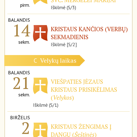
pirm.
Iškilmė (S/3)
BALANDIS
14
KRISTAUS KANČIOS (VERBŲ)
SEKMADIENIS
sekm.
Iškilmė [S/2]
Velykų laikas
C
BALANDIS
21
VIEŠPATIES JĖZAUS
KRISTAUS PRISIKĖLIMAS
sekm.
(
Velykos
)
Iškilmė (S/1)
BIRŽELIS
2
KRISTAUS ŽENGIMAS Į
DANGŲ (
Šeštinės
)