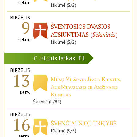
sekm.
Iškilmė (S/2)
BIRŽELIS
9
ŠVENTOSIOS DVASIOS
ATSIUNTIMAS (
Sekminės
)
sekm.
Iškilmė (S/2)
Eilinis laikas
C
E1
BIRŽELIS
13
Mūsų Viešpats Jėzus Kristus,
Aukščiausiasis ir Amžinasis
ketv.
Kunigas
Šventė (F/8f)
BIRŽELIS
16
ŠVENČIAUSIOJI TREJYBĖ
Iškilmė (S/3)
sekm.