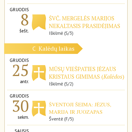
GRUODIS
8
ŠVČ. MERGELĖS MARIJOS
NEKALTASIS PRASIDĖJIMAS
šešt.
Iškilmė (S/3)
Kalėdų laikas
C
GRUODIS
25
MŪSŲ VIEŠPATIES JĖZAUS
KRISTAUS GIMIMAS (
Kalėdos
)
antr.
Iškilmė (S/2)
GRUODIS
30
ŠVENTOJI ŠEIMA: JĖZUS,
MARIJA IR JUOZAPAS
sekm.
Šventė (F/5)
SAUSIS