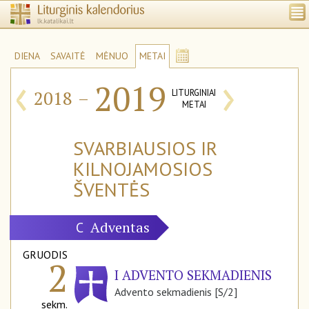
DIENA
SAVAITĖ
MĖNUO
METAI
‹
›
2019
2018
–
LITURGINIAI
METAI
SVARBIAUSIOS IR
KILNOJAMOSIOS
ŠVENTĖS
Adventas
C
GRUODIS
2
I ADVENTO SEKMADIENIS
Advento sekmadienis [S/2]
sekm.