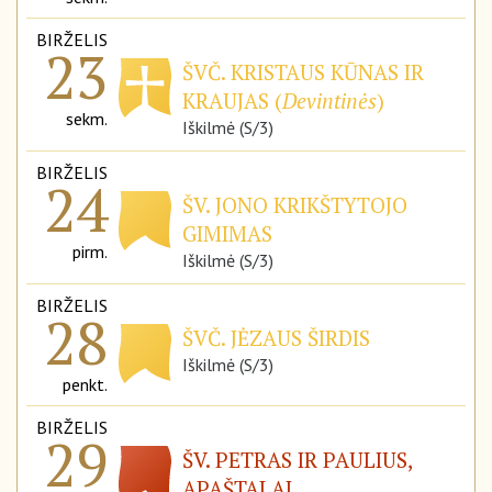
BIRŽELIS
23
ŠVČ. KRISTAUS KŪNAS IR
KRAUJAS (
Devintinės
)
sekm.
Iškilmė (S/3)
BIRŽELIS
24
ŠV. JONO KRIKŠTYTOJO
GIMIMAS
pirm.
Iškilmė (S/3)
BIRŽELIS
28
ŠVČ. JĖZAUS ŠIRDIS
Iškilmė (S/3)
penkt.
BIRŽELIS
29
ŠV. PETRAS IR PAULIUS,
APAŠTALAI