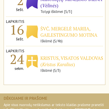
2
(
Vėlinės
)
šešt.
Tolygi iškilmei [S/3]
LAPKRITIS
16
ŠVČ. MERGELĖ MARIJA,
GAILESTINGUMO MOTINA
šešt.
Iškilmė (S/4b)
LAPKRITIS
24
KRISTUS, VISATOS VALDOVAS
(
Kristus Karalius
)
sekm.
Iškilmė (S/3)
DĖKOJAME IR PRAŠOME
Apie visus nuorodų netikslumus ar teksto klaidas prašome pranešti