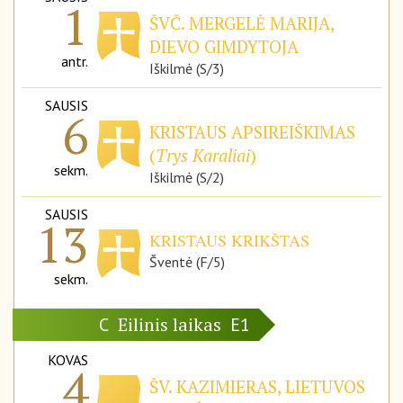
1
ŠVČ. MERGELĖ MARIJA,
DIEVO GIMDYTOJA
antr.
Iškilmė (S/3)
SAUSIS
6
KRISTAUS APSIREIŠKIMAS
(
Trys Karaliai
)
sekm.
Iškilmė (S/2)
SAUSIS
13
KRISTAUS KRIKŠTAS
Šventė (F/5)
sekm.
Eilinis laikas
C
E1
KOVAS
4
ŠV. KAZIMIERAS, LIETUVOS