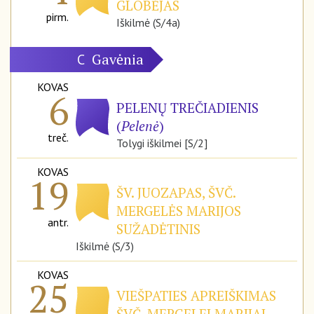
GLOBĖJAS
pirm.
Iškilmė (S/4a)
Gavėnia
C
KOVAS
6
PELENŲ TREČIADIENIS
(
Pelenė
)
treč.
Tolygi iškilmei [S/2]
KOVAS
19
ŠV. JUOZAPAS, ŠVČ.
MERGELĖS MARIJOS
antr.
SUŽADĖTINIS
Iškilmė (S/3)
KOVAS
25
VIEŠPATIES APREIŠKIMAS
ŠVČ. MERGELEI MARIJAI