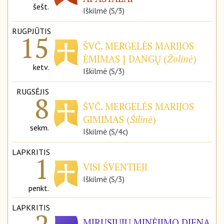
šešt.
Iškilmė (S/3)
RUGPJŪTIS
15
ŠVČ. MERGELĖS MARIJOS
ĖMIMAS Į DANGŲ (
Žolinė
)
ketv.
Iškilmė (S/3)
RUGSĖJIS
8
ŠVČ. MERGELĖS MARIJOS
GIMIMAS (
Šilinė
)
sekm.
Iškilmė (S/4c)
LAPKRITIS
1
VISI ŠVENTIEJI
Iškilmė (S/3)
penkt.
LAPKRITIS
MIRUSIŲJŲ MINĖJIMO DIENA