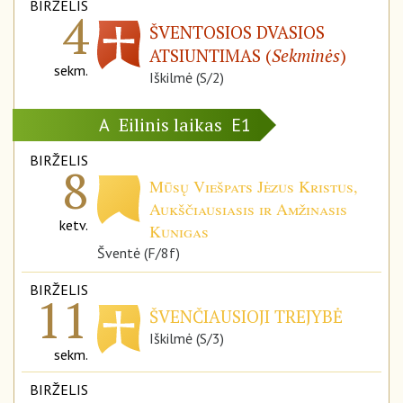
BIRŽELIS
4
ŠVENTOSIOS DVASIOS
ATSIUNTIMAS (
Sekminės
)
sekm.
Iškilmė (S/2)
Eilinis laikas
A
E1
BIRŽELIS
8
Mūsų Viešpats Jėzus Kristus,
Aukščiausiasis ir Amžinasis
ketv.
Kunigas
Šventė (F/8f)
BIRŽELIS
11
ŠVENČIAUSIOJI TREJYBĖ
Iškilmė (S/3)
sekm.
BIRŽELIS