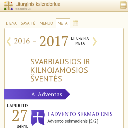
DIENA
SAVAITĖ
MĖNUO
METAI
‹
›
2017
2016
–
LITURGINIAI
METAI
SVARBIAUSIOS IR
KILNOJAMOSIOS
ŠVENTĖS
Adventas
A
LAPKRITIS
27
I ADVENTO SEKMADIENIS
Advento sekmadienis [S/2]
sekm.