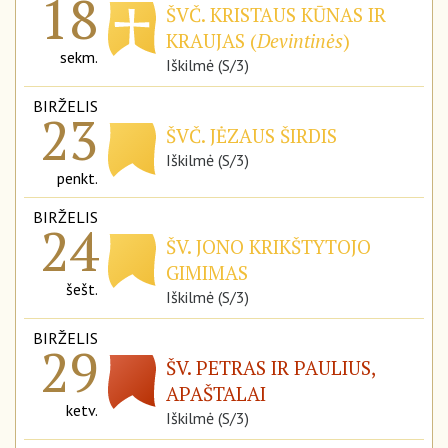
18
ŠVČ. KRISTAUS KŪNAS IR
KRAUJAS (
Devintinės
)
sekm.
Iškilmė (S/3)
BIRŽELIS
23
ŠVČ. JĖZAUS ŠIRDIS
Iškilmė (S/3)
penkt.
BIRŽELIS
24
ŠV. JONO KRIKŠTYTOJO
GIMIMAS
šešt.
Iškilmė (S/3)
BIRŽELIS
29
ŠV. PETRAS IR PAULIUS,
APAŠTALAI
ketv.
Iškilmė (S/3)