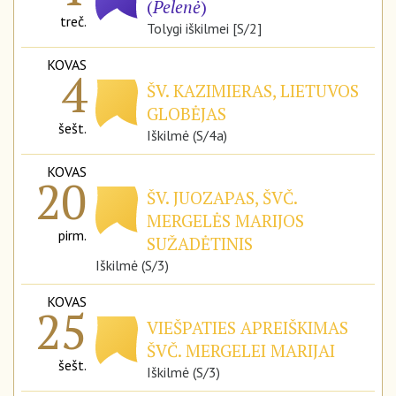
(
Pelenė
)
treč.
Tolygi iškilmei [S/2]
KOVAS
4
ŠV. KAZIMIERAS, LIETUVOS
GLOBĖJAS
šešt.
Iškilmė (S/4a)
KOVAS
20
ŠV. JUOZAPAS, ŠVČ.
MERGELĖS MARIJOS
pirm.
SUŽADĖTINIS
Iškilmė (S/3)
KOVAS
25
VIEŠPATIES APREIŠKIMAS
ŠVČ. MERGELEI MARIJAI
šešt.
Iškilmė (S/3)