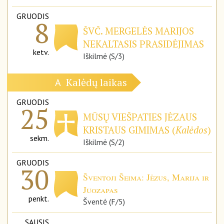
GRUODIS
8
ŠVČ. MERGELĖS MARIJOS
NEKALTASIS PRASIDĖJIMAS
ketv.
Iškilmė (S/3)
Kalėdų laikas
A
GRUODIS
25
MŪSŲ VIEŠPATIES JĖZAUS
KRISTAUS GIMIMAS (
Kalėdos
)
sekm.
Iškilmė (S/2)
GRUODIS
30
Šventoji Šeima: Jėzus, Marija ir
Juozapas
penkt.
Šventė (F/5)
SAUSIS