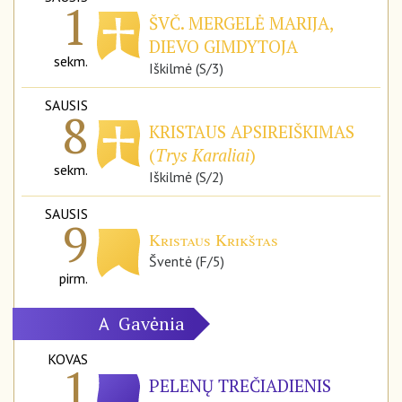
1
ŠVČ. MERGELĖ MARIJA,
DIEVO GIMDYTOJA
sekm.
Iškilmė (S/3)
SAUSIS
8
KRISTAUS APSIREIŠKIMAS
(
Trys Karaliai
)
sekm.
Iškilmė (S/2)
SAUSIS
9
Kristaus Krikštas
Šventė (F/5)
pirm.
Gavėnia
A
KOVAS
1
PELENŲ TREČIADIENIS