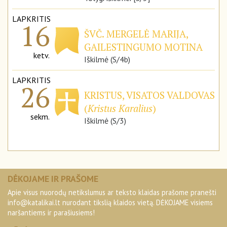
LAPKRITIS
16
ŠVČ. MERGELĖ MARIJA,
GAILESTINGUMO MOTINA
ketv.
Iškilmė (S/4b)
LAPKRITIS
26
KRISTUS, VISATOS VALDOVAS
(
Kristus Karalius
)
sekm.
Iškilmė (S/3)
DĖKOJAME IR PRAŠOME
Apie visus nuorodų netikslumus ar teksto klaidas prašome pranešti
info@katalikai.lt
nurodant tikslią klaidos vietą. DĖKOJAME visiems
naršantiems ir parašiusiems!