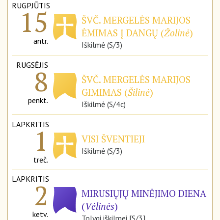
RUGPJŪTIS
15
ŠVČ. MERGELĖS MARIJOS
ĖMIMAS Į DANGŲ (
Žolinė
)
antr.
Iškilmė (S/3)
RUGSĖJIS
8
ŠVČ. MERGELĖS MARIJOS
GIMIMAS (
Šilinė
)
penkt.
Iškilmė (S/4c)
LAPKRITIS
1
VISI ŠVENTIEJI
Iškilmė (S/3)
treč.
LAPKRITIS
2
MIRUSIŲJŲ MINĖJIMO DIENA
(
Vėlinės
)
ketv.
Tolygi iškilmei [S/3]