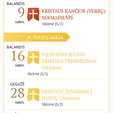
BALANDIS
9
KRISTAUS KANČIOS (VERBŲ)
SEKMADIENIS
sekm.
Iškilmė [S/2]
Velykų laikas
A
BALANDIS
16
VIEŠPATIES JĖZAUS
KRISTAUS PRISIKĖLIMAS
sekm.
(
Velykos
)
Iškilmė (S/1)
GEGUŽĖ
28
KRISTAUS ŽENGIMAS Į
DANGŲ (
Šeštinės
)
sekm.
Iškilmė (S/2)