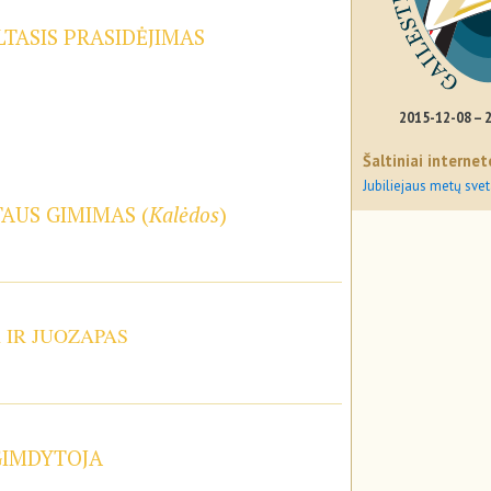
TASIS PRASIDĖJIMAS
2015-12-08 – 
Šaltiniai internet
Jubiliejaus metų svet
TAUS GIMIMAS (
Kalėdos
)
A IR JUOZAPAS
GIMDYTOJA