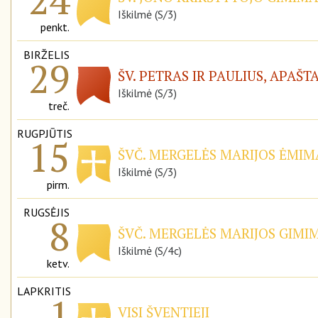
Iškilmė (S/3)
penkt.
BIRŽELIS
29
ŠV. PETRAS IR PAULIUS, APAŠT
Iškilmė (S/3)
treč.
RUGPJŪTIS
15
ŠVČ. MERGELĖS MARIJOS ĖMIMA
Iškilmė (S/3)
pirm.
RUGSĖJIS
8
ŠVČ. MERGELĖS MARIJOS GIMIM
Iškilmė (S/4c)
ketv.
LAPKRITIS
1
VISI ŠVENTIEJI