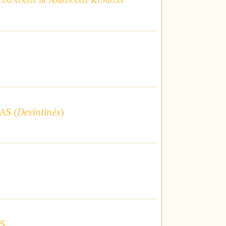
AS (
Devintinės
)
S