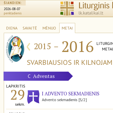
ŠIANDIEN:
2026-08-07
penktadienis
DIENA
SAVAITĖ
MĖNUO
METAI
‹
2016
2015
–
LITURGIN
META
SVARBIAUSIOS IR KILNOJA
Adventas
C
LAPKRITIS
29
I ADVENTO SEKMADIENIS
Advento sekmadienis [S/2]
sekm.