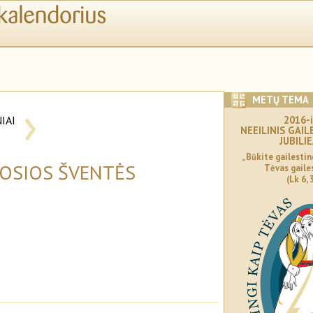
›
METŲ TEMA
IAI
2016-i
NEEILINIS GAI
I
JUBILI
„Būkite gailesting
MOSIOS ŠVENTĖS
Tėvas gaile
(Lk 6, 