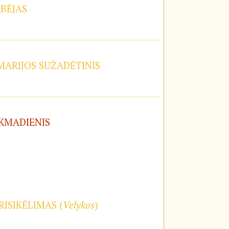
OBĖJAS
 MARIJOS SUŽADĖTINIS
EKMADIENIS
RISIKĖLIMAS (
Velykos
)