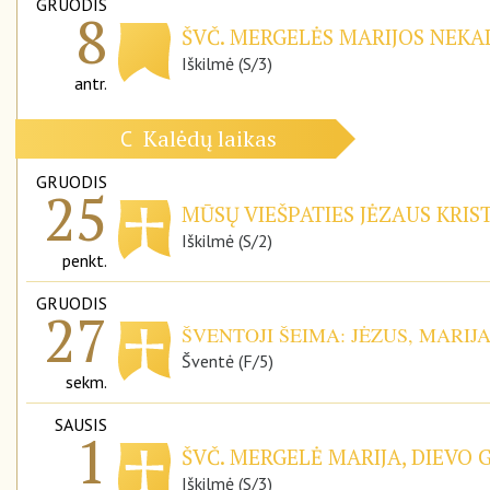
GRUODIS
8
ŠVČ. MERGELĖS MARIJOS NEKAL
Iškilmė (S/3)
antr.
Kalėdų laikas
C
GRUODIS
25
MŪSŲ VIEŠPATIES JĖZAUS KRIS
Iškilmė (S/2)
penkt.
GRUODIS
27
ŠVENTOJI ŠEIMA: JĖZUS, MARIJ
Šventė (F/5)
sekm.
SAUSIS
1
ŠVČ. MERGELĖ MARIJA, DIEVO 
Iškilmė (S/3)