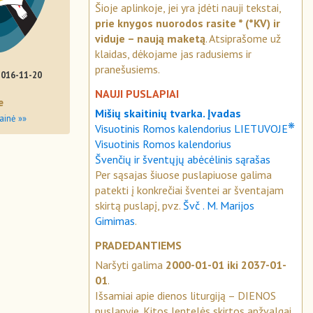
Šioje aplinkoje, jei yra įdėti nauji tekstai,
prie knygos nuorodos rasite * (*KV) ir
viduje – naują maketą
. Atsiprašome už
klaidas, dėkojame jas radusiems ir
pranešusiems.
2016-11-20
NAUJI PUSLAPIAI
e
Mišių skaitinių tvarka. Įvadas
ainė »»
❋
Visuotinis Romos kalendorius LIETUVOJE
Visuotinis Romos kalendorius
Švenčių ir šventųjų abėcėlinis sąrašas
Per sąsajas šiuose puslapiuose galima
patekti į konkrečiai šventei ar šventajam
skirtą puslapį, pvz.
Švč . M. Marijos
Gimimas
.
PRADEDANTIEMS
Naršyti galima
2000-01-01 iki 2037-01-
01
.
Išsamiai apie dienos liturgiją – DIENOS
puslapyje. Kitos lentelės skirtos apžvalgai.