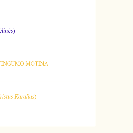
ėlinės
)
STINGUMO MOTINA
ristus Karalius
)