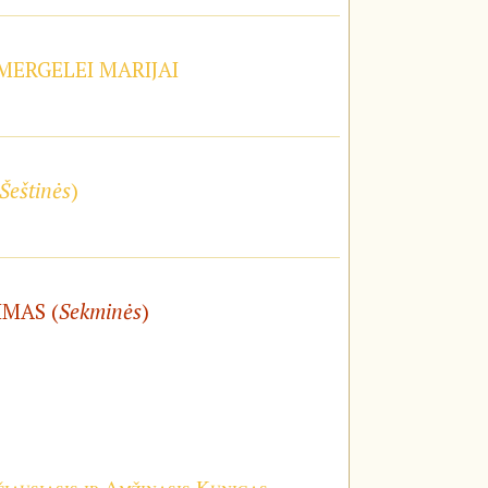
 MERGELEI MARIJAI
Šeštinės
)
IMAS (
Sekminės
)
iausiasis ir Amžinasis Kunigas