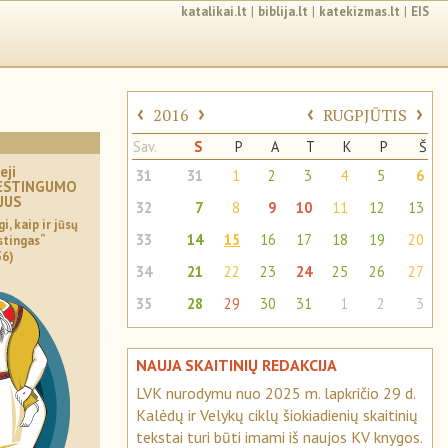
katalikai.lt
|
biblija.lt
|
katekizmas.lt
|
EIS
‹
›
‹
›
2016
RUGPJŪTIS
Sav.
S
P
A
T
K
P
Š
eji
31
31
1
2
3
4
5
6
LESTINGUMO
EJUS
32
7
8
9
10
11
12
13
i, kaip ir jūsų
33
14
15
16
17
18
19
20
stingas“
36)
34
21
22
23
24
25
26
27
35
28
29
30
31
1
2
3
NAUJA SKAITINIŲ REDAKCIJA
LVK nurodymu nuo 2025 m. lapkričio 29 d.
Kalėdų ir Velykų ciklų šiokiadienių skaitinių
tekstai turi būti imami iš naujos KV knygos.