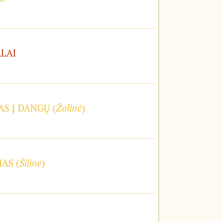
ALAI
S Į DANGŲ (
Žolinė
)
AS (
Šilinė
)