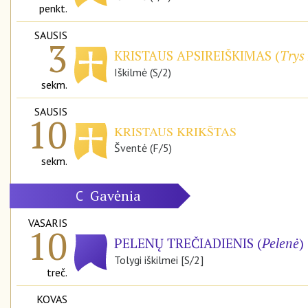
penkt.
SAUSIS
3
KRISTAUS APSIREIŠKIMAS (
Trys 
Iškilmė (S/2)
sekm.
SAUSIS
10
KRISTAUS KRIKŠTAS
Šventė (F/5)
sekm.
Gavėnia
C
VASARIS
10
PELENŲ TREČIADIENIS (
Pelenė
)
Tolygi iškilmei [S/2]
treč.
KOVAS