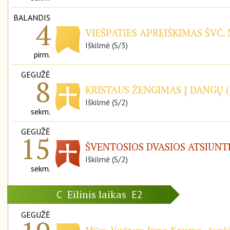
BALANDIS
4
VIEŠPATIES APREIŠKIMAS ŠVČ.
Iškilmė (S/3)
pirm.
GEGUŽĖ
8
KRISTAUS ŽENGIMAS Į DANGŲ (
Iškilmė (S/2)
sekm.
GEGUŽĖ
15
ŠVENTOSIOS DVASIOS ATSIUNT
Iškilmė (S/2)
sekm.
Eilinis laikas
C
E2
GEGUŽĖ
Mūsų Viešpats Jėzus Kristus, Aukšč