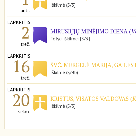
Iškilmė (S/3)
antr.
LAPKRITIS
2
MIRUSIŲJŲ MINĖJIMO DIENA (
V
Tolygi iškilmei [S/3]
treč.
LAPKRITIS
16
ŠVČ. MERGELĖ MARIJA, GAILE
Iškilmė (S/4b)
treč.
LAPKRITIS
20
KRISTUS, VISATOS VALDOVAS (
K
Iškilmė (S/3)
sekm.