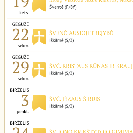
19
Šventė (F/8f)
ketv.
GEGUŽĖ
22
ŠVENČIAUSIOJI TREJYBĖ
Iškilmė (S/3)
sekm.
GEGUŽĖ
29
ŠVČ. KRISTAUS KŪNAS IR KRAUJ
Iškilmė (S/3)
sekm.
BIRŽELIS
3
ŠVČ. JĖZAUS ŠIRDIS
Iškilmė (S/3)
penkt.
BIRŽELIS
24
ŠV. JONO KRIKŠTYTOJO GIMIMA