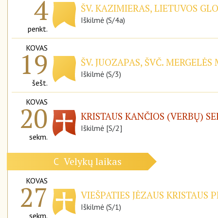
4
ŠV. KAZIMIERAS, LIETUVOS GL
Iškilmė (S/4a)
penkt.
KOVAS
19
ŠV. JUOZAPAS, ŠVČ. MERGELĖS
Iškilmė (S/3)
šešt.
KOVAS
20
KRISTAUS KANČIOS (VERBŲ) S
Iškilmė [S/2]
sekm.
Velykų laikas
C
KOVAS
27
VIEŠPATIES JĖZAUS KRISTAUS P
Iškilmė (S/1)
sekm.