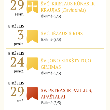
29
ŠVČ. KRISTAUS KŪNAS IR
KRAUJAS (
Devintinės
)
sekm.
Iškilmė (S/3)
BIRŽELIS
3
ŠVČ. JĖZAUS ŠIRDIS
Iškilmė (S/3)
penkt.
BIRŽELIS
24
ŠV. JONO KRIKŠTYTOJO
GIMIMAS
penkt.
Iškilmė (S/3)
BIRŽELIS
29
ŠV. PETRAS IR PAULIUS,
APAŠTALAI
treč.
Iškilmė (S/3)