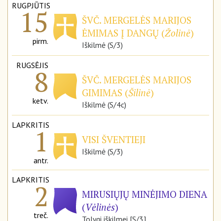
RUGPJŪTIS
15
ŠVČ. MERGELĖS MARIJOS
ĖMIMAS Į DANGŲ (
Žolinė
)
pirm.
Iškilmė (S/3)
RUGSĖJIS
8
ŠVČ. MERGELĖS MARIJOS
GIMIMAS (
Šilinė
)
ketv.
Iškilmė (S/4c)
LAPKRITIS
1
VISI ŠVENTIEJI
Iškilmė (S/3)
antr.
LAPKRITIS
2
MIRUSIŲJŲ MINĖJIMO DIENA
(
Vėlinės
)
treč.
Tolygi iškilmei [S/3]