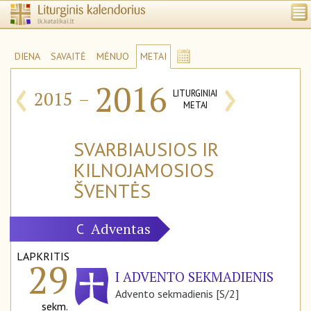
DIENA
SAVAITĖ
MĖNUO
METAI
‹
›
2016
2015
–
LITURGINIAI
METAI
SVARBIAUSIOS IR
KILNOJAMOSIOS
ŠVENTĖS
Adventas
C
LAPKRITIS
29
I ADVENTO SEKMADIENIS
Advento sekmadienis [S/2]
sekm.