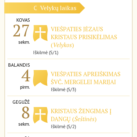
Velykų laikas
C
KOVAS
27
VIEŠPATIES JĖZAUS
KRISTAUS PRISIKĖLIMAS
sekm.
(
Velykos
)
Iškilmė (S/1)
BALANDIS
4
VIEŠPATIES APREIŠKIMAS
ŠVČ. MERGELEI MARIJAI
pirm.
Iškilmė (S/3)
GEGUŽĖ
8
KRISTAUS ŽENGIMAS Į
DANGŲ (
Šeštinės
)
sekm.
Iškilmė (S/2)