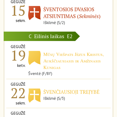
GEGUŽĖ
15
ŠVENTOSIOS DVASIOS
ATSIUNTIMAS (
Sekminės
)
sekm.
Iškilmė (S/2)
Eilinis laikas
C
E2
GEGUŽĖ
19
Mūsų Viešpats Jėzus Kristus,
Aukščiausiasis ir Amžinasis
ketv.
Kunigas
Šventė (F/8f)
GEGUŽĖ
22
ŠVENČIAUSIOJI TREJYBĖ
Iškilmė (S/3)
sekm.
GEGUŽĖ