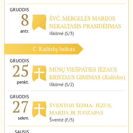
GRUODIS
8
ŠVČ. MERGELĖS MARIJOS
NEKALTASIS PRASIDĖJIMAS
antr.
Iškilmė (S/3)
Kalėdų laikas
C
GRUODIS
25
MŪSŲ VIEŠPATIES JĖZAUS
KRISTAUS GIMIMAS (
Kalėdos
)
penkt.
Iškilmė (S/2)
GRUODIS
27
ŠVENTOJI ŠEIMA: JĖZUS,
MARIJA IR JUOZAPAS
sekm.
Šventė (F/5)
SAUSIS