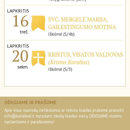
LAPKRITIS
16
ŠVČ. MERGELĖ MARIJA,
GAILESTINGUMO MOTINA
treč.
Iškilmė (S/4b)
LAPKRITIS
20
KRISTUS, VISATOS VALDOVAS
(
Kristus Karalius
)
sekm.
Iškilmė (S/3)
DĖKOJAME IR PRAŠOME
Apie visus nuorodų netikslumus ar teksto klaidas prašome pranešti
info@katalikai.lt
nurodant tikslią klaidos vietą. DĖKOJAME visiems
naršantiems ir parašiusiems!