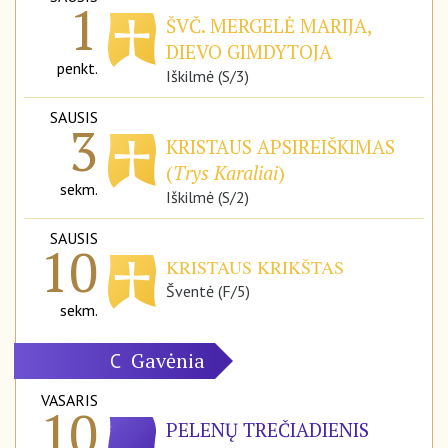
1
ŠVČ. MERGELĖ MARIJA,
DIEVO GIMDYTOJA
penkt.
Iškilmė (S/3)
SAUSIS
3
KRISTAUS APSIREIŠKIMAS
(
Trys Karaliai
)
sekm.
Iškilmė (S/2)
SAUSIS
10
KRISTAUS KRIKŠTAS
Šventė (F/5)
sekm.
Gavėnia
C
VASARIS
10
PELENŲ TREČIADIENIS