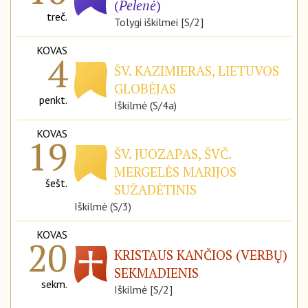
(
Pelenė
)
treč.
Tolygi iškilmei [S/2]
KOVAS
4
ŠV. KAZIMIERAS, LIETUVOS
GLOBĖJAS
penkt.
Iškilmė (S/4a)
KOVAS
19
ŠV. JUOZAPAS, ŠVČ.
MERGELĖS MARIJOS
šešt.
SUŽADĖTINIS
Iškilmė (S/3)
KOVAS
20
KRISTAUS KANČIOS (VERBŲ)
SEKMADIENIS
sekm.
Iškilmė [S/2]