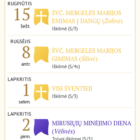
RUGPJŪTIS
15
ŠVČ. MERGELĖS MARIJOS
ĖMIMAS Į DANGŲ (
Žolinė
)
šešt.
Iškilmė (S/3)
RUGSĖJIS
8
ŠVČ. MERGELĖS MARIJOS
GIMIMAS (
Šilinė
)
antr.
Iškilmė (S/4c)
LAPKRITIS
1
VISI ŠVENTIEJI
Iškilmė (S/3)
sekm.
LAPKRITIS
2
MIRUSIŲJŲ MINĖJIMO DIENA
(
Vėlinės
)
pirm.
Tolygi iškilmei [S/3]