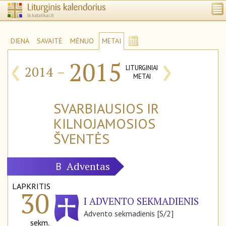
DIENA
SAVAITĖ
MĖNUO
METAI
‹
›
2015
2014
–
LITURGINIAI
METAI
SVARBIAUSIOS IR
KILNOJAMOSIOS
ŠVENTĖS
Adventas
B
LAPKRITIS
30
I ADVENTO SEKMADIENIS
Advento sekmadienis [S/2]
sekm.