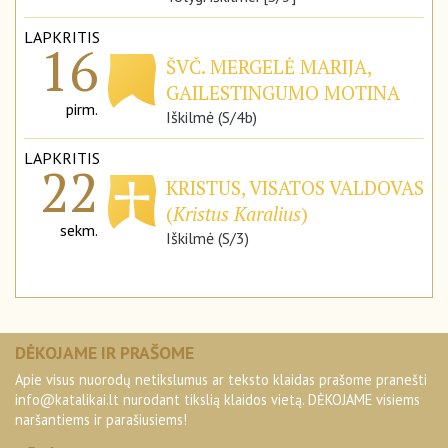
LAPKRITIS
16
ŠVČ. MERGELĖ MARIJA,
GAILESTINGUMO MOTINA
pirm.
Iškilmė (S/4b)
LAPKRITIS
22
KRISTUS, VISATOS VALDOVAS
(
Kristus Karalius
)
sekm.
Iškilmė (S/3)
DĖKOJAME IR PRAŠOME
Apie visus nuorodų netikslumus ar teksto klaidas prašome pranešti
info@katalikai.lt
nurodant tikslią klaidos vietą. DĖKOJAME visiems
naršantiems ir parašiusiems!