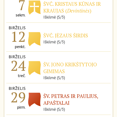
7
ŠVČ. KRISTAUS KŪNAS IR
KRAUJAS (
Devintinės
)
sekm.
Iškilmė (S/3)
BIRŽELIS
12
ŠVČ. JĖZAUS ŠIRDIS
Iškilmė (S/3)
penkt.
BIRŽELIS
24
ŠV. JONO KRIKŠTYTOJO
GIMIMAS
treč.
Iškilmė (S/3)
BIRŽELIS
29
ŠV. PETRAS IR PAULIUS,
APAŠTALAI
pirm.
Iškilmė (S/3)