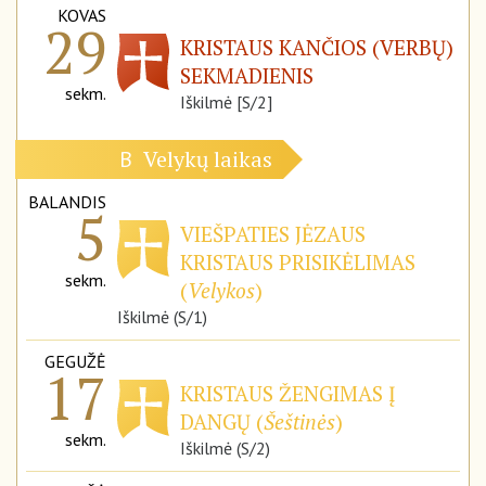
KOVAS
29
KRISTAUS KANČIOS (VERBŲ)
SEKMADIENIS
sekm.
Iškilmė [S/2]
Velykų laikas
B
BALANDIS
5
VIEŠPATIES JĖZAUS
KRISTAUS PRISIKĖLIMAS
sekm.
(
Velykos
)
Iškilmė (S/1)
GEGUŽĖ
17
KRISTAUS ŽENGIMAS Į
DANGŲ (
Šeštinės
)
sekm.
Iškilmė (S/2)