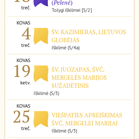
(
Pelenė
)
treč.
Tolygi iškilmei [S/2]
KOVAS
4
ŠV. KAZIMIERAS, LIETUVOS
GLOBĖJAS
treč.
Iškilmė (S/4a)
KOVAS
19
ŠV. JUOZAPAS, ŠVČ.
MERGELĖS MARIJOS
ketv.
SUŽADĖTINIS
Iškilmė (S/3)
KOVAS
25
VIEŠPATIES APREIŠKIMAS
ŠVČ. MERGELEI MARIJAI
treč.
Iškilmė (S/3)