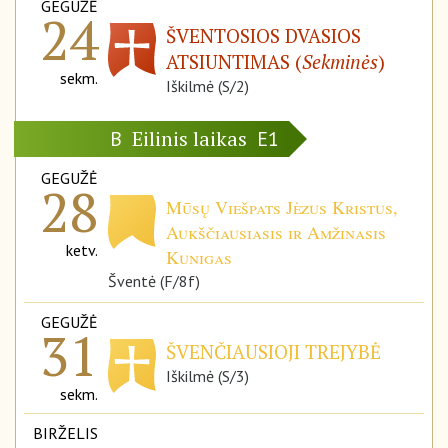
GEGUŽĖ
24
ŠVENTOSIOS DVASIOS
ATSIUNTIMAS (
Sekminės
)
sekm.
Iškilmė (S/2)
Eilinis laikas
B
E1
GEGUŽĖ
28
Mūsų Viešpats Jėzus Kristus,
Aukščiausiasis ir Amžinasis
ketv.
Kunigas
Šventė (F/8f)
GEGUŽĖ
31
ŠVENČIAUSIOJI TREJYBĖ
Iškilmė (S/3)
sekm.
BIRŽELIS