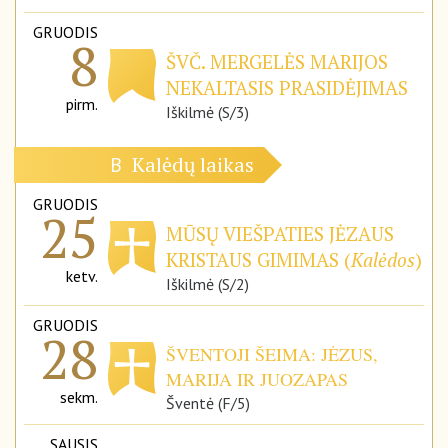
GRUODIS
8
ŠVČ. MERGELĖS MARIJOS
NEKALTASIS PRASIDĖJIMAS
pirm.
Iškilmė (S/3)
Kalėdų laikas
B
GRUODIS
25
MŪSŲ VIEŠPATIES JĖZAUS
KRISTAUS GIMIMAS (
Kalėdos
)
ketv.
Iškilmė (S/2)
GRUODIS
28
ŠVENTOJI ŠEIMA: JĖZUS,
MARIJA IR JUOZAPAS
sekm.
Šventė (F/5)
SAUSIS