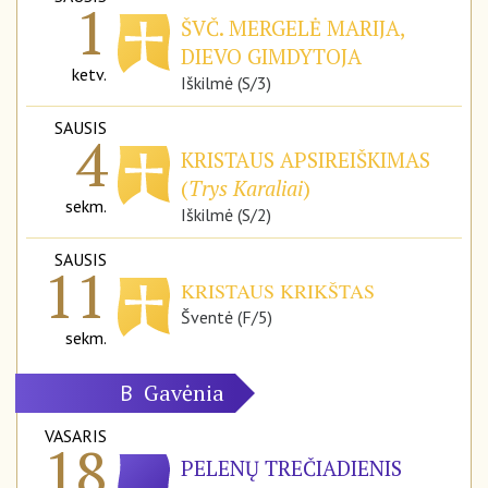
1
ŠVČ. MERGELĖ MARIJA,
DIEVO GIMDYTOJA
ketv.
Iškilmė (S/3)
SAUSIS
4
KRISTAUS APSIREIŠKIMAS
(
Trys Karaliai
)
sekm.
Iškilmė (S/2)
SAUSIS
11
KRISTAUS KRIKŠTAS
Šventė (F/5)
sekm.
Gavėnia
B
VASARIS
18
PELENŲ TREČIADIENIS