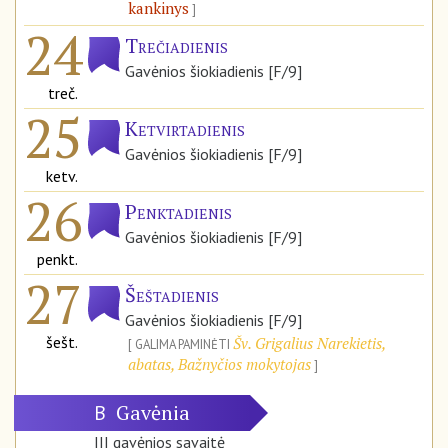
kankinys
24
Trečiadienis
Gavėnios šiokiadienis [F/9]
treč.
25
Ketvirtadienis
Gavėnios šiokiadienis [F/9]
ketv.
26
Penktadienis
Gavėnios šiokiadienis [F/9]
penkt.
27
Šeštadienis
Gavėnios šiokiadienis [F/9]
šešt.
Šv. Grigalius Narekietis,
GALIMA PAMINĖTI
abatas, Bažnyčios mokytojas
Gavėnia
B
III gavėnios savaitė