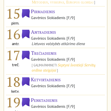
Metodijus, vyskupas, Europos globėjai
15
Pirmadienis
Gavėnios šiokiadienis [F/9]
pirm.
16
Antradienis
Gavėnios šiokiadienis [F/9]
antr.
Lietuvos valstybės atkūrimo diena
17
Trečiadienis
Gavėnios šiokiadienis [F/9]
treč.
Septyni šventieji Servitų
GALIMA PAMINĖTI
ordino steigėjai
18
Ketvirtadienis
Gavėnios šiokiadienis [F/9]
ketv.
19
Penktadienis
Gavėnios šiokiadienis [F/9]