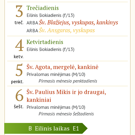
3
Trečiadienis
Eilinis šiokiadienis (f/13)
Šv. Blažiejus, vyskupas, kankinys
treč.
ARBA
Šv. Ansgaras, vyskupas
ARBA
4
Ketvirtadienis
Eilinis šiokiadienis (f/13)
ketv.
5
Šv. Agota, mergelė, kankinė
Privalomas minėjimas (M/10)
Pirmasis mėnesio penktadienis
penkt.
6
Šv. Paulius Mikis ir jo draugai,
kankiniai
šešt.
Privalomas minėjimas (M/10)
Pirmasis mėnesio šeštadienis
Eilinis laikas
B
E1