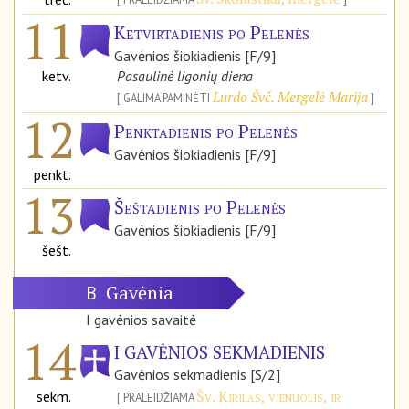
11
Ketvirtadienis po Pelenės
Gavėnios šiokiadienis [F/9]
ketv.
Pasaulinė ligonių diena
Lurdo Švč. Mergelė Marija
GALIMA PAMINĖTI
12
Penktadienis po Pelenės
Gavėnios šiokiadienis [F/9]
penkt.
13
Šeštadienis po Pelenės
Gavėnios šiokiadienis [F/9]
šešt.
Gavėnia
B
I gavėnios savaitė
14
I GAVĖNIOS SEKMADIENIS
Gavėnios sekmadienis [S/2]
Šv. Kirilas, vienuolis, ir
sekm.
PRALEIDŽIAMA