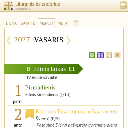
DIENA
SAVAITĖ
MĖNUO
METAI
‹
›
2027
VASARIS
Eilinis laikas
B
E1
IV eilinė savaitė
1
Pirmadienis
Eilinis šiokiadienis (f/13)
pirm.
2
Kristaus Paaukojimas (
Grabnyčios
)
Šventė (F/5)
antr.
Pasaulinė Dievui pašvęstojo gyvenimo diena