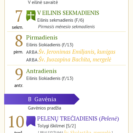
V eilinė savaitė
7
V EILINIS SEKMADIENIS
Eilinis sekmadienis (F/6)
Pirmasis mėnesio sekmadienis
sekm.
8
Pirmadienis
Eilinis šiokiadienis (f/13)
Šv. Jeronimas Emiljanis, kunigas
pirm.
ARBA
Šv. Juozapina Bachita, mergelė
ARBA
9
Antradienis
Eilinis šiokiadienis (f/13)
antr.
Gavėnia
B
Gavėnios pradžia
10
PELENŲ TREČIADIENIS (
Pelenė
)
Tolygi iškilmei [S/2]
Šv. Skolastika, mergelė
treč.
PRALEIDŽIAMA