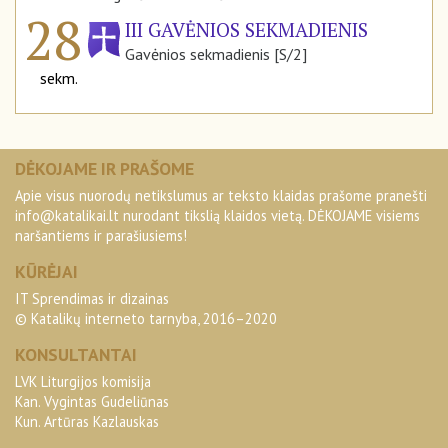
28
III GAVĖNIOS SEKMADIENIS
Gavėnios sekmadienis [S/2]
sekm.
DĖKOJAME IR PRAŠOME
Apie visus nuorodų netikslumus ar teksto klaidas prašome pranešti
info@katalikai.lt
nurodant tikslią klaidos vietą. DĖKOJAME visiems
naršantiems ir parašiusiems!
KŪRĖJAI
IT Sprendimas ir dizainas
© Katalikų interneto tarnyba, 2016–2020
KONSULTANTAI
LVK Liturgijos komisija
Kan. Vygintas Gudeliūnas
Kun. Artūras Kazlauskas