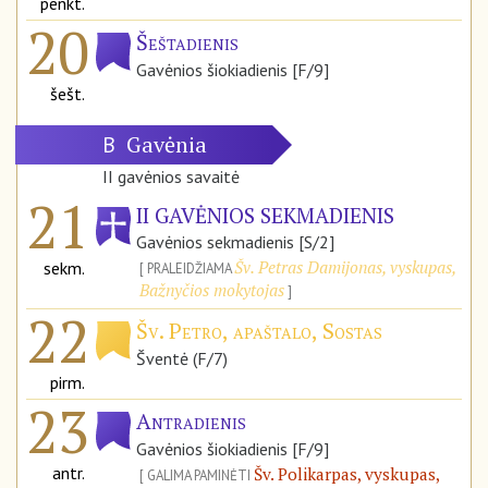
penkt.
20
Šeštadienis
Gavėnios šiokiadienis [F/9]
šešt.
Gavėnia
B
II gavėnios savaitė
21
II GAVĖNIOS SEKMADIENIS
Gavėnios sekmadienis [S/2]
Šv. Petras Damijonas, vyskupas,
sekm.
PRALEIDŽIAMA
Bažnyčios mokytojas
22
Šv. Petro, apaštalo, Sostas
Šventė (F/7)
pirm.
23
Antradienis
Gavėnios šiokiadienis [F/9]
antr.
Šv. Polikarpas, vyskupas,
GALIMA PAMINĖTI