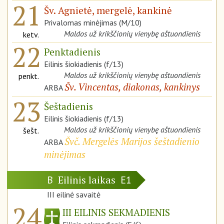
21
Šv. Agnietė, mergelė, kankinė
Privalomas minėjimas (M/10)
Maldos už krikščionių vienybę aštuondienis
ketv.
22
Penktadienis
Eilinis šiokiadienis (f/13)
Maldos už krikščionių vienybę aštuondienis
penkt.
Šv. Vincentas, diakonas, kankinys
ARBA
23
Šeštadienis
Eilinis šiokiadienis (f/13)
Maldos už krikščionių vienybę aštuondienis
šešt.
Švč. Mergelės Marijos šeštadienio
ARBA
minėjimas
Eilinis laikas
B
E1
III eilinė savaitė
24
III EILINIS SEKMADIENIS