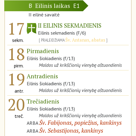
Eilinis laikas
B
E1
II eilinė savaitė
17
II EILINIS SEKMADIENIS
Eilinis sekmadienis (F/6)
Šv. Antanas, abatas
sekm.
PRALEIDŽIAMA
18
Pirmadienis
Eilinis šiokiadienis (f/13)
Maldos už krikščionių vienybę aštuondienis
pirm.
19
Antradienis
Eilinis šiokiadienis (f/13)
Maldos už krikščionių vienybę aštuondienis
antr.
20
Trečiadienis
Eilinis šiokiadienis (f/13)
Maldos už krikščionių vienybę aštuondienis
treč.
Šv. Fabijonas, popiežius, kankinys
ARBA
Šv. Sebastijonas, kankinys
ARBA