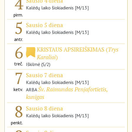
4
Sausio 4 diena
Kalėdų laiko šiokiadienis [M/13]
pirm.
5
Sausio 5 diena
Kalėdų laiko šiokiadienis [M/13]
antr.
6
KRISTAUS APSIREIŠKIMAS (
Trys
Karaliai
)
treč.
Iškilmė (S/2)
7
Sausio 7 diena
Kalėdų laiko šiokiadienis [M/13]
Šv. Raimundas Penjafortietis,
ketv.
ARBA
kunigas
8
Sausio 8 diena
Kalėdų laiko šiokiadienis [M/13]
penkt.