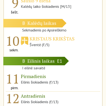
9
Sausio 9 diena
Kalėdų laiko šiokiadienis [M/13]
šešt.
Kalėdų laikas
B
Sekmadienis po Apsireiškimo
10
KRISTAUS KRIKŠTAS
Šventė (F/5)
sekm.
Eilinis laikas
B
E1
I eilinė savaitė
11
Pirmadienis
Eilinis šiokiadienis (f/13)
pirm.
12
Antradienis
Eilinis šiokiadienis (f/13)