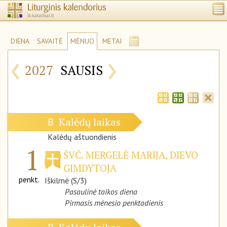
DIENA
SAVAITĖ
MĖNUO
METAI
‹
›
2027
SAUSIS
Kalėdų laikas
B
Kalėdų aštuondienis
1
ŠVČ. MERGELĖ MARIJA, DIEVO
GIMDYTOJA
penkt.
Iškilmė (S/3)
Pasaulinė taikos diena
Pirmasis mėnesio penktadienis