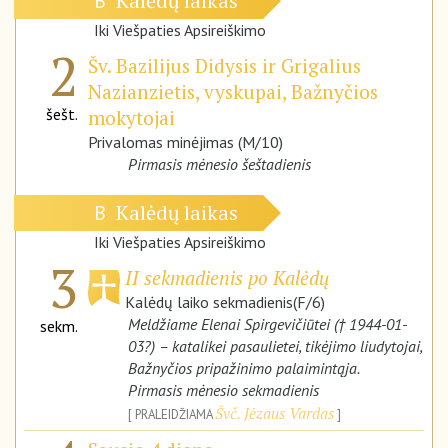
Kalėdų laikas
B
Iki Viešpaties Apsireiškimo
2
Šv. Bazilijus Didysis ir Grigalius
Nazianzietis, vyskupai, Bažnyčios
šešt.
mokytojai
Privalomas minėjimas (M/10)
Pirmasis mėnesio šeštadienis
Kalėdų laikas
B
Iki Viešpaties Apsireiškimo
3
II sekmadienis po Kalėdų
Kalėdų laiko sekmadienis(F/6)
Meldžiame Elenai Spirgevičiūtei († 1944-01-
sekm.
03?) – katalikei pasaulietei, tikėjimo liudytojai,
Bažnyčios pripažinimo palaimintąja.
Pirmasis mėnesio sekmadienis
Švč. Jėzaus Vardas
PRALEIDŽIAMA