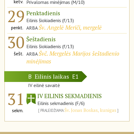
ketv.
Privalomas minėjimas (M/10)
29
Penktadienis
Eilinis šiokiadienis (f/13)
Šv. Angelė Meriči, mergelė
penkt.
ARBA
30
Šeštadienis
Eilinis šiokiadienis (f/13)
Švč. Mergelės Marijos šeštadienio
šešt.
ARBA
minėjimas
Eilinis laikas
B
E1
IV eilinė savaitė
31
IV EILINIS SEKMADIENIS
Eilinis sekmadienis (F/6)
Šv. Jonas Boskas, kunigas
sekm.
PRALEIDŽIAMA