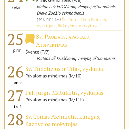
Eilinis sekmadienis (F/6)
Maldos už krikščionių vienybę aštuondienis
sekm.
Dievo Žodžio sekmadienis
Šv. Pranciškus Salezas,
PRALEIDŽIAMA
vyskupas, Bažnyčios mokytojas
25
Šv. Pauliaus, apaštalo,
Atsivertimas
pirm.
Šventė (F/7)
Maldos už krikščionių vienybę aštuondienis
26
Šv. Timotiejus ir Titas, vyskupai
Privalomas minėjimas (M/10)
antr.
27
Pal. Jurgis Matulaitis, vyskupas
Privalomas minėjimas (M/11b)
treč.
28
Šv. Tomas Akvinietis, kunigas,
Bažnyčios mokytojas