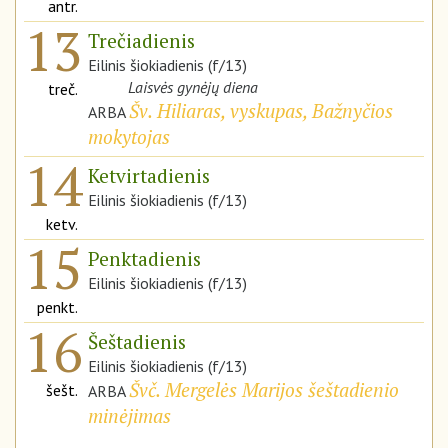
antr.
13
Trečiadienis
Eilinis šiokiadienis (f/13)
Laisvės gynėjų diena
treč.
Šv. Hiliaras, vyskupas, Bažnyčios
ARBA
mokytojas
14
Ketvirtadienis
Eilinis šiokiadienis (f/13)
ketv.
15
Penktadienis
Eilinis šiokiadienis (f/13)
penkt.
16
Šeštadienis
Eilinis šiokiadienis (f/13)
Švč. Mergelės Marijos šeštadienio
šešt.
ARBA
minėjimas