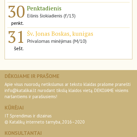
30
Penktadienis
Eilinis šiokiadienis (f/13)
penkt.
31
Šv. Jonas Boskas, kunigas
Privalomas minėjimas (M/10)
šešt.
DĖKOJAME IR PRAŠOME
Apie visus nuorodų netikslumus ar teksto klaidas prašome pranešti
info@katalikai.lt
nurodant tikslią klaidos vietą. DĖKOJAME visiems
naršantiems ir parašiusiems!
KŪRĖJAI
IT Sprendimas ir dizainas
© Katalikų interneto tarnyba, 2016–2020
KONSULTANTAI