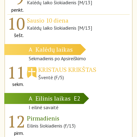
Kalėdų laiko šiokiadienis [M/13]
penkt.
10
Sausio 10 diena
Kalėdų laiko šiokiadienis [M/13]
šešt.
Kalėdų laikas
A
Sekmadienis po Apsireiškimo
11
KRISTAUS KRIKŠTAS
Šventė (F/5)
sekm.
Eilinis laikas
A
E2
I eilinė savaitė
12
Pirmadienis
Eilinis šiokiadienis (f/13)
pirm.