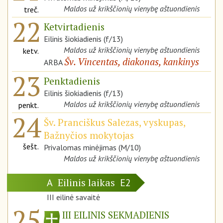
Maldos už krikščionių vienybę aštuondienis
treč.
22
Ketvirtadienis
Eilinis šiokiadienis (f/13)
Maldos už krikščionių vienybę aštuondienis
ketv.
Šv. Vincentas, diakonas, kankinys
ARBA
23
Penktadienis
Eilinis šiokiadienis (f/13)
Maldos už krikščionių vienybę aštuondienis
penkt.
24
Šv. Pranciškus Salezas, vyskupas,
Bažnyčios mokytojas
šešt.
Privalomas minėjimas (M/10)
Maldos už krikščionių vienybę aštuondienis
Eilinis laikas
A
E2
III eilinė savaitė
25
III EILINIS SEKMADIENIS