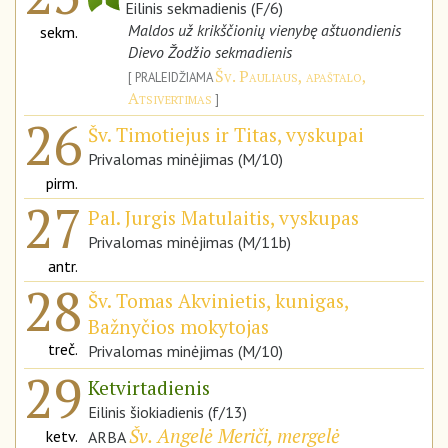
Eilinis sekmadienis (F/6)
Maldos už krikščionių vienybę aštuondienis
sekm.
Dievo Žodžio sekmadienis
Šv. Pauliaus, apaštalo,
PRALEIDŽIAMA
Atsivertimas
26
Šv. Timotiejus ir Titas, vyskupai
Privalomas minėjimas (M/10)
pirm.
27
Pal. Jurgis Matulaitis, vyskupas
Privalomas minėjimas (M/11b)
antr.
28
Šv. Tomas Akvinietis, kunigas,
Bažnyčios mokytojas
treč.
Privalomas minėjimas (M/10)
29
Ketvirtadienis
Eilinis šiokiadienis (f/13)
Šv. Angelė Meriči, mergelė
ketv.
ARBA