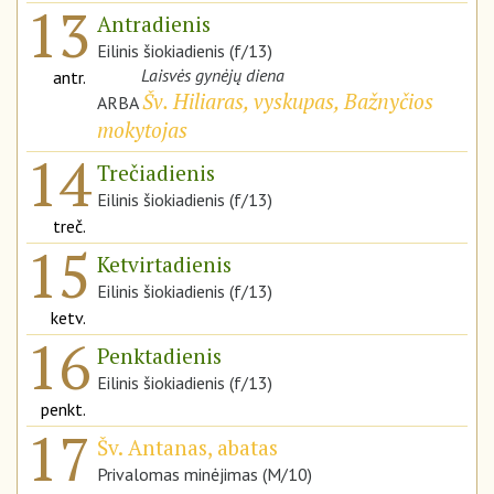
13
Antradienis
Eilinis šiokiadienis (f/13)
Laisvės gynėjų diena
antr.
Šv. Hiliaras, vyskupas, Bažnyčios
ARBA
mokytojas
14
Trečiadienis
Eilinis šiokiadienis (f/13)
treč.
15
Ketvirtadienis
Eilinis šiokiadienis (f/13)
ketv.
16
Penktadienis
Eilinis šiokiadienis (f/13)
penkt.
17
Šv. Antanas, abatas
Privalomas minėjimas (M/10)