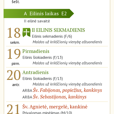
šešt.
Eilinis laikas
A
E2
II eilinė savaitė
18
II EILINIS SEKMADIENIS
Eilinis sekmadienis (F/6)
Maldos už krikščionių vienybę aštuondienis
sekm.
19
Pirmadienis
Eilinis šiokiadienis (f/13)
Maldos už krikščionių vienybę aštuondienis
pirm.
20
Antradienis
Eilinis šiokiadienis (f/13)
Maldos už krikščionių vienybę aštuondienis
antr.
Šv. Fabijonas, popiežius, kankinys
ARBA
Šv. Sebastijonas, kankinys
ARBA
21
Šv. Agnietė, mergelė, kankinė
Privalomas minėjimas (M/10)