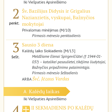
Iki Viešpaties Apsireiškimo
2
Šv. Bazilijus Didysis ir Grigalius
Nazianzietis, vyskupai, Bažnyčios
penkt.
mokytojai
Privalomas minėjimas (M/10)
Pirmasis mėnesio penktadienis
3
Sausio 3 diena
Kalėdų laiko šiokiadienis [M/13]
Meldžiame Elenai Spirgevičiūtei († 1944-01-
šešt.
03?) – katalikei pasaulietei, tikėjimo liudytojai,
Bažnyčios pripažinimo palaimintąja.
Pirmasis mėnesio šeštadienis
Švč. Jėzaus Vardas
ARBA
Kalėdų laikas
A
Iki Viešpaties Apsireiškimo
4
II SEKMADIENIS PO KALĖDŲ