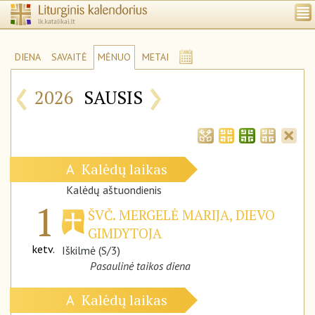
DIENA
SAVAITĖ
MĖNUO
METAI
‹
›
2026
SAUSIS
Kalėdų laikas
A
Kalėdų aštuondienis
1
ŠVČ. MERGELĖ MARIJA, DIEVO
GIMDYTOJA
ketv.
Iškilmė (S/3)
Pasaulinė taikos diena
Kalėdų laikas
A