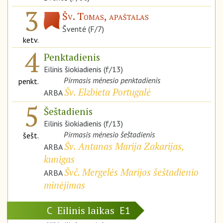
3
Šv. Tomas, apaštalas
Šventė (F/7)
ketv.
4
Penktadienis
Eilinis šiokiadienis (f/13)
Pirmasis mėnesio penktadienis
penkt.
Šv. Elzbieta Portugalė
ARBA
5
Šeštadienis
Eilinis šiokiadienis (f/13)
Pirmasis mėnesio šeštadienis
šešt.
Šv. Antanas Marija Zakarijas,
ARBA
kunigas
Švč. Mergelės Marijos šeštadienio
ARBA
minėjimas
Eilinis laikas
C
E1