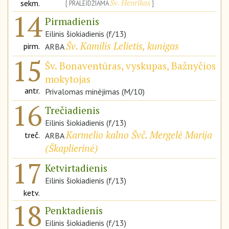
Šv. Henrikas
sekm.
PRALEIDŽIAMA
14
Pirmadienis
Eilinis šiokiadienis (f/13)
Šv. Kamilis Lelietis, kunigas
pirm.
ARBA
15
Šv. Bonaventūras, vyskupas, Bažnyčios
mokytojas
antr.
Privalomas minėjimas (M/10)
16
Trečiadienis
Eilinis šiokiadienis (f/13)
Karmelio kalno Švč. Mergelė Marija
treč.
ARBA
(
Škaplierinė
)
17
Ketvirtadienis
Eilinis šiokiadienis (f/13)
ketv.
18
Penktadienis
Eilinis šiokiadienis (f/13)