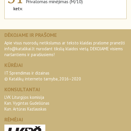
Privalomas minėjimas (M/10)
ketv.
DĖKOJAME IR PRAŠOME
Apie visus nuorodų netikslumus ar teksto klaidas prašome pranešti
info@katalikai.lt
nurodant tikslią klaidos vietą. DĖKOJAME visiems
naršantiems ir parašiusiems!
KŪRĖJAI
IT Sprendimas ir dizainas
© Katalikų interneto tarnyba, 2016–2020
KONSULTANTAI
LVK Liturgijos komisija
Kan. Vygintas Gudeliūnas
Kun. Artūras Kazlauskas
RĖMĖJAI