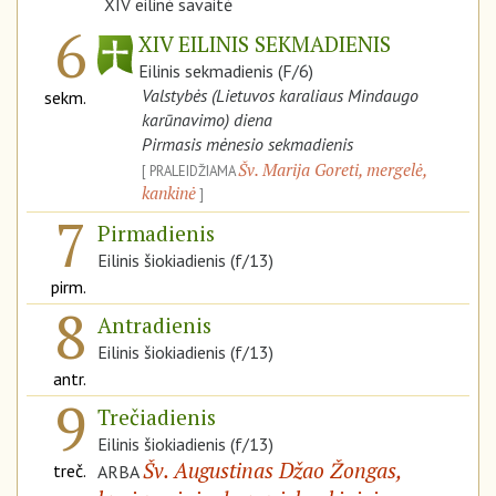
XIV eilinė savaitė
6
XIV EILINIS SEKMADIENIS
Eilinis sekmadienis (F/6)
Valstybės (Lietuvos karaliaus Mindaugo
sekm.
karūnavimo) diena
Pirmasis mėnesio sekmadienis
Šv. Marija Goreti, mergelė,
PRALEIDŽIAMA
kankinė
7
Pirmadienis
Eilinis šiokiadienis (f/13)
pirm.
8
Antradienis
Eilinis šiokiadienis (f/13)
antr.
9
Trečiadienis
Eilinis šiokiadienis (f/13)
Šv. Augustinas Džao Žongas,
treč.
ARBA