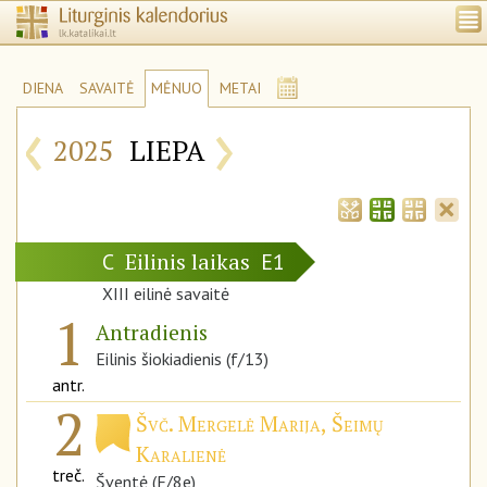
DIENA
SAVAITĖ
MĖNUO
METAI
‹
›
2025
LIEPA
Eilinis laikas
C
E1
XIII eilinė savaitė
1
Antradienis
Eilinis šiokiadienis (f/13)
antr.
2
Švč. Mergelė Marija, Šeimų
Karalienė
treč.
Šventė (F/8e)