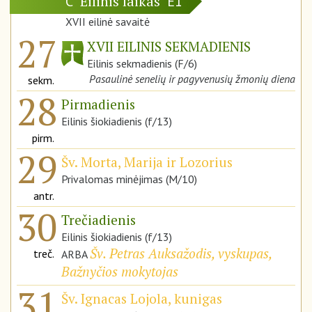
Eilinis laikas
C
E1
XVII eilinė savaitė
27
XVII EILINIS SEKMADIENIS
Eilinis sekmadienis (F/6)
Pasaulinė senelių ir pagyvenusių žmonių diena
sekm.
28
Pirmadienis
Eilinis šiokiadienis (f/13)
pirm.
29
Šv. Morta, Marija ir Lozorius
Privalomas minėjimas (M/10)
antr.
30
Trečiadienis
Eilinis šiokiadienis (f/13)
Šv. Petras Auksažodis, vyskupas,
treč.
ARBA
Bažnyčios mokytojas
31
Šv. Ignacas Lojola, kunigas