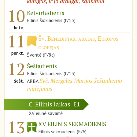
kunigas, ir jo draugai, kankiniai
10
Ketvirtadienis
Eilinis šiokiadienis (f/13)
ketv.
11
Šv. Benediktas, abatas, Europos
globėjas
penkt.
Šventė (F/8c)
12
Šeštadienis
Eilinis šiokiadienis (f/13)
Švč. Mergelės Marijos šeštadienio
šešt.
ARBA
minėjimas
Eilinis laikas
C
E1
XV eilinė savaitė
13
XV EILINIS SEKMADIENIS
Eilinis sekmadienis (F/6)