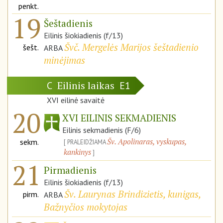
penkt.
19
Šeštadienis
Eilinis šiokiadienis (f/13)
Švč. Mergelės Marijos šeštadienio
šešt.
ARBA
minėjimas
Eilinis laikas
C
E1
XVI eilinė savaitė
20
XVI EILINIS SEKMADIENIS
Eilinis sekmadienis (F/6)
Šv. Apolinaras, vyskupas,
sekm.
PRALEIDŽIAMA
kankinys
21
Pirmadienis
Eilinis šiokiadienis (f/13)
Šv. Laurynas Brindizietis, kunigas,
pirm.
ARBA
Bažnyčios mokytojas