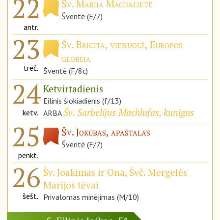
22
Šv. Marija Magdalietė
Šventė (F/7)
antr.
23
Šv. Brigita, vienuolė, Europos
globėja
treč.
Šventė (F/8c)
24
Ketvirtadienis
Eilinis šiokiadienis (f/13)
Šv. Sarbelijus Machlufas, kunigas
ketv.
ARBA
25
Šv. Jokūbas, apaštalas
Šventė (F/7)
penkt.
26
Šv. Joakimas ir Ona, Švč. Mergelės
Marijos tėvai
šešt.
Privalomas minėjimas (M/10)