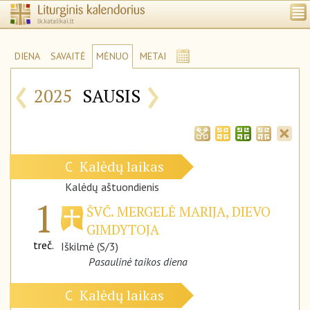
DIENA
SAVAITĖ
MĖNUO
METAI
‹
›
2025
SAUSIS
Kalėdų laikas
C
Kalėdų aštuondienis
1
ŠVČ. MERGELĖ MARIJA, DIEVO
GIMDYTOJA
treč.
Iškilmė (S/3)
Pasaulinė taikos diena
Kalėdų laikas
C