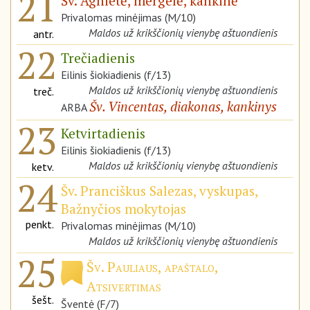
21
Šv. Agnietė, mergelė, kankinė
Privalomas minėjimas (M/10)
Maldos už krikščionių vienybę aštuondienis
antr.
22
Trečiadienis
Eilinis šiokiadienis (f/13)
Maldos už krikščionių vienybę aštuondienis
treč.
Šv. Vincentas, diakonas, kankinys
ARBA
23
Ketvirtadienis
Eilinis šiokiadienis (f/13)
Maldos už krikščionių vienybę aštuondienis
ketv.
24
Šv. Pranciškus Salezas, vyskupas,
Bažnyčios mokytojas
penkt.
Privalomas minėjimas (M/10)
Maldos už krikščionių vienybę aštuondienis
25
Šv. Pauliaus, apaštalo,
Atsivertimas
šešt.
Šventė (F/7)