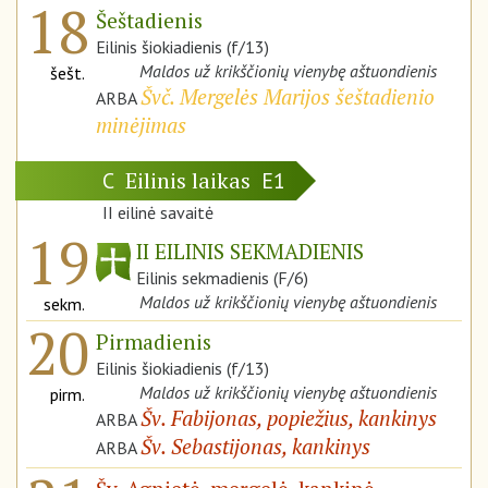
18
Šeštadienis
Eilinis šiokiadienis (f/13)
Maldos už krikščionių vienybę aštuondienis
šešt.
Švč. Mergelės Marijos šeštadienio
ARBA
minėjimas
Eilinis laikas
C
E1
II eilinė savaitė
19
II EILINIS SEKMADIENIS
Eilinis sekmadienis (F/6)
Maldos už krikščionių vienybę aštuondienis
sekm.
20
Pirmadienis
Eilinis šiokiadienis (f/13)
Maldos už krikščionių vienybę aštuondienis
pirm.
Šv. Fabijonas, popiežius, kankinys
ARBA
Šv. Sebastijonas, kankinys
ARBA