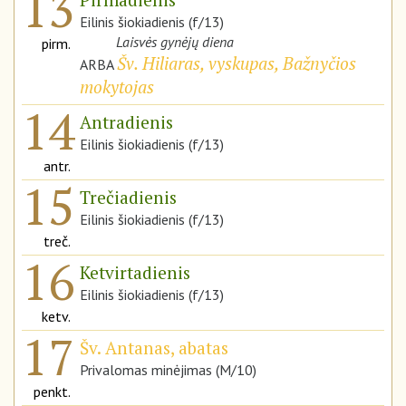
13
Eilinis šiokiadienis (f/13)
Laisvės gynėjų diena
pirm.
Šv. Hiliaras, vyskupas, Bažnyčios
ARBA
mokytojas
14
Antradienis
Eilinis šiokiadienis (f/13)
antr.
15
Trečiadienis
Eilinis šiokiadienis (f/13)
treč.
16
Ketvirtadienis
Eilinis šiokiadienis (f/13)
ketv.
17
Šv. Antanas, abatas
Privalomas minėjimas (M/10)
penkt.