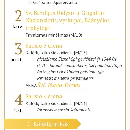
Iki Viešpaties Apsireiškimo
2
Šv. Bazilijus Didysis ir Grigalius
Nazianzietis, vyskupai, Bažnyčios
ketv.
mokytojai
Privalomas minėjimas (M/10)
3
Sausio 3 diena
Kalėdų laiko šiokiadienis [M/13]
Meldžiame Elenai Spirgevičiūtei († 1944-01-
penkt.
03?) – katalikei pasaulietei, tikėjimo liudytojai,
Bažnyčios pripažinimo palaimintąja.
Pirmasis mėnesio penktadienis
Švč. Jėzaus Vardas
ARBA
4
Sausio 4 diena
Kalėdų laiko šiokiadienis [M/13]
Pirmasis mėnesio šeštadienis
šešt.
Kalėdų laikas
C