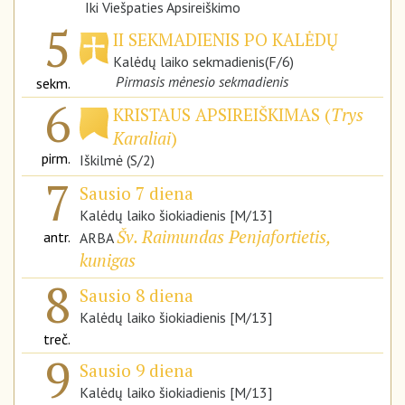
Iki Viešpaties Apsireiškimo
5
II SEKMADIENIS PO KALĖDŲ
Kalėdų laiko sekmadienis(F/6)
Pirmasis mėnesio sekmadienis
sekm.
6
KRISTAUS APSIREIŠKIMAS (
Trys
Karaliai
)
pirm.
Iškilmė (S/2)
7
Sausio 7 diena
Kalėdų laiko šiokiadienis [M/13]
Šv. Raimundas Penjafortietis,
antr.
ARBA
kunigas
8
Sausio 8 diena
Kalėdų laiko šiokiadienis [M/13]
treč.
9
Sausio 9 diena
Kalėdų laiko šiokiadienis [M/13]