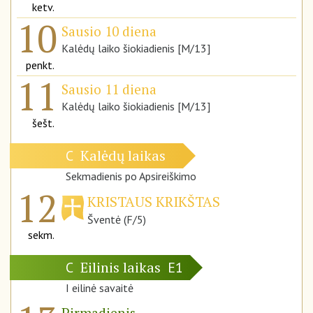
ketv.
10
Sausio 10 diena
Kalėdų laiko šiokiadienis [M/13]
penkt.
11
Sausio 11 diena
Kalėdų laiko šiokiadienis [M/13]
šešt.
Kalėdų laikas
C
Sekmadienis po Apsireiškimo
12
KRISTAUS KRIKŠTAS
Šventė (F/5)
sekm.
Eilinis laikas
C
E1
I eilinė savaitė
Pirmadienis