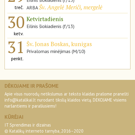
Eilinis šiokiadienis (f/13)
Šv. Angelė Meriči, mergelė
treč.
ARBA
30
Ketvirtadienis
Eilinis šiokiadienis (f/13)
ketv.
31
Šv. Jonas Boskas, kunigas
Privalomas minėjimas (M/10)
penkt.
DĖKOJAME IR PRAŠOME
Apie visus nuorodų netikslumus ar teksto klaidas prašome pranešti
info@katalikai.lt
nurodant tikslią klaidos vietą. DĖKOJAME visiems
naršantiems ir parašiusiems!
KŪRĖJAI
IT Sprendimas ir dizainas
© Katalikų interneto tarnyba, 2016–2020