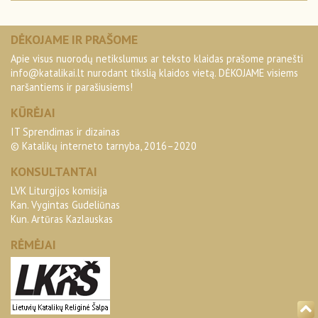
DĖKOJAME IR PRAŠOME
Apie visus nuorodų netikslumus ar teksto klaidas prašome pranešti
info@katalikai.lt
nurodant tikslią klaidos vietą. DĖKOJAME visiems
naršantiems ir parašiusiems!
KŪRĖJAI
IT Sprendimas ir dizainas
© Katalikų interneto tarnyba, 2016–2020
KONSULTANTAI
LVK Liturgijos komisija
Kan. Vygintas Gudeliūnas
Kun. Artūras Kazlauskas
RĖMĖJAI