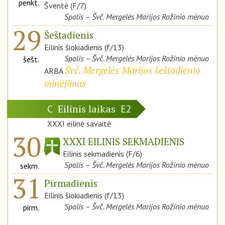
penkt.
Šventė (F/7)
Spalis – Švč. Mergelės Marijos Rožinio mėnuo
29
Šeštadienis
Eilinis šiokiadienis (f/13)
Spalis – Švč. Mergelės Marijos Rožinio mėnuo
šešt.
Švč. Mergelės Marijos šeštadienio
ARBA
minėjimas
Eilinis laikas
C
E2
XXXI eilinė savaitė
30
XXXI EILINIS SEKMADIENIS
Eilinis sekmadienis (F/6)
Spalis – Švč. Mergelės Marijos Rožinio mėnuo
sekm.
31
Pirmadienis
Eilinis šiokiadienis (f/13)
Spalis – Švč. Mergelės Marijos Rožinio mėnuo
pirm.