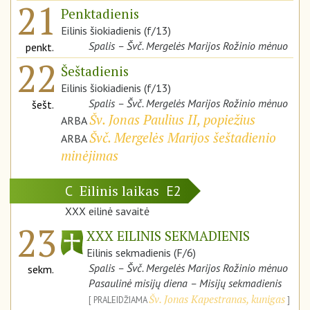
21
Penktadienis
Eilinis šiokiadienis (f/13)
Spalis – Švč. Mergelės Marijos Rožinio mėnuo
penkt.
22
Šeštadienis
Eilinis šiokiadienis (f/13)
Spalis – Švč. Mergelės Marijos Rožinio mėnuo
šešt.
Šv. Jonas Paulius II, popiežius
ARBA
Švč. Mergelės Marijos šeštadienio
ARBA
minėjimas
Eilinis laikas
C
E2
XXX eilinė savaitė
23
XXX EILINIS SEKMADIENIS
Eilinis sekmadienis (F/6)
Spalis – Švč. Mergelės Marijos Rožinio mėnuo
sekm.
Pasaulinė misijų diena – Misijų sekmadienis
Šv. Jonas Kapestranas, kunigas
PRALEIDŽIAMA