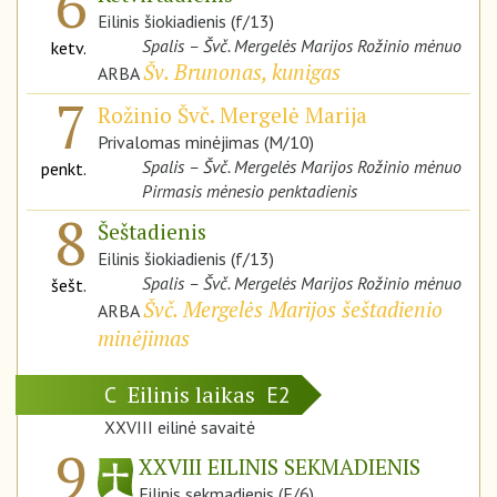
6
Eilinis šiokiadienis (f/13)
Spalis – Švč. Mergelės Marijos Rožinio mėnuo
ketv.
Šv. Brunonas, kunigas
ARBA
7
Rožinio Švč. Mergelė Marija
Privalomas minėjimas (M/10)
Spalis – Švč. Mergelės Marijos Rožinio mėnuo
penkt.
Pirmasis mėnesio penktadienis
8
Šeštadienis
Eilinis šiokiadienis (f/13)
Spalis – Švč. Mergelės Marijos Rožinio mėnuo
šešt.
Švč. Mergelės Marijos šeštadienio
ARBA
minėjimas
Eilinis laikas
C
E2
XXVIII eilinė savaitė
9
XXVIII EILINIS SEKMADIENIS
Eilinis sekmadienis (F/6)