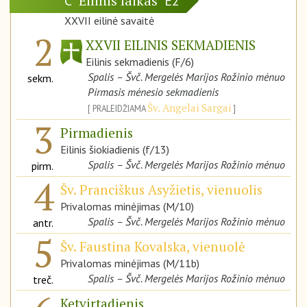
Eilinis laikas
C
E2
XXVII eilinė savaitė
2
XXVII EILINIS SEKMADIENIS
Eilinis sekmadienis (F/6)
Spalis – Švč. Mergelės Marijos Rožinio mėnuo
sekm.
Pirmasis mėnesio sekmadienis
Šv. Angelai Sargai
PRALEIDŽIAMA
3
Pirmadienis
Eilinis šiokiadienis (f/13)
Spalis – Švč. Mergelės Marijos Rožinio mėnuo
pirm.
4
Šv. Pranciškus Asyžietis, vienuolis
Privalomas minėjimas (M/10)
Spalis – Švč. Mergelės Marijos Rožinio mėnuo
antr.
5
Šv. Faustina Kovalska, vienuolė
Privalomas minėjimas (M/11b)
Spalis – Švč. Mergelės Marijos Rožinio mėnuo
treč.
Ketvirtadienis