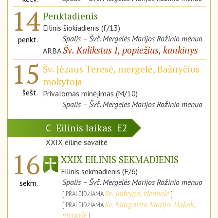
14
Penktadienis
Eilinis šiokiadienis (f/13)
Spalis – Švč. Mergelės Marijos Rožinio mėnuo
penkt.
Šv. Kalikstas I, popiežius, kankinys
ARBA
15
Šv. Jėzaus Teresė, mergelė, Bažnyčios
mokytoja
šešt.
Privalomas minėjimas (M/10)
Spalis – Švč. Mergelės Marijos Rožinio mėnuo
Eilinis laikas
C
E2
XXIX eilinė savaitė
16
XXIX EILINIS SEKMADIENIS
Eilinis sekmadienis (F/6)
Spalis – Švč. Mergelės Marijos Rožinio mėnuo
sekm.
Šv. Jadvyga, vienuolė
PRALEIDŽIAMA
Šv. Margarita Marija Alakok,
PRALEIDŽIAMA
mergelė