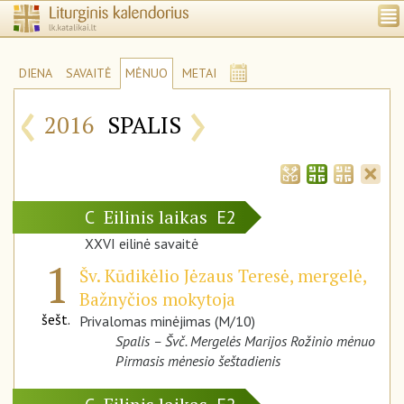
DIENA
SAVAITĖ
MĖNUO
METAI
‹
›
2016
SPALIS
Eilinis laikas
C
E2
XXVI eilinė savaitė
1
Šv. Kūdikėlio Jėzaus Teresė, mergelė,
Bažnyčios mokytoja
šešt.
Privalomas minėjimas (M/10)
Spalis – Švč. Mergelės Marijos Rožinio mėnuo
Pirmasis mėnesio šeštadienis