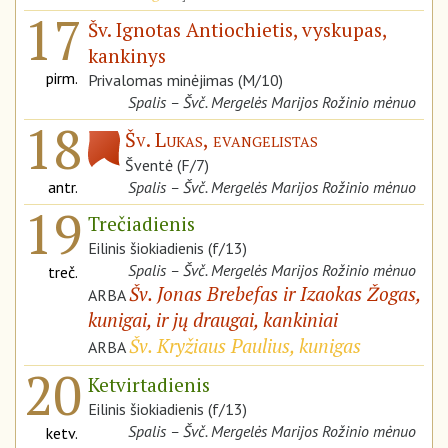
17
Šv. Ignotas Antiochietis, vyskupas,
kankinys
pirm.
Privalomas minėjimas (M/10)
Spalis – Švč. Mergelės Marijos Rožinio mėnuo
18
Šv. Lukas, evangelistas
Šventė (F/7)
antr.
Spalis – Švč. Mergelės Marijos Rožinio mėnuo
19
Trečiadienis
Eilinis šiokiadienis (f/13)
Spalis – Švč. Mergelės Marijos Rožinio mėnuo
treč.
Šv. Jonas Brebefas ir Izaokas Žogas,
ARBA
kunigai, ir jų draugai, kankiniai
Šv. Kryžiaus Paulius, kunigas
ARBA
20
Ketvirtadienis
Eilinis šiokiadienis (f/13)
Spalis – Švč. Mergelės Marijos Rožinio mėnuo
ketv.