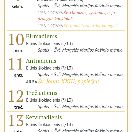
Spalis – Švč. Mergelės Marijos Rožinio mėnuo
sekm.
Šv. Dionizas, vyskupas, ir jo
PRALEIDŽIAMA
draugai, kankiniai
Šv. Jonas Leonardis, kunigas
PRALEIDŽIAMA
10
Pirmadienis
Eilinis šiokiadienis (f/13)
Spalis – Švč. Mergelės Marijos Rožinio mėnuo
pirm.
11
Antradienis
Eilinis šiokiadienis (f/13)
Spalis – Švč. Mergelės Marijos Rožinio mėnuo
antr.
Šv. Jonas XXIII, popiežius
ARBA
12
Trečiadienis
Eilinis šiokiadienis (f/13)
Spalis – Švč. Mergelės Marijos Rožinio mėnuo
treč.
13
Ketvirtadienis
Eilinis šiokiadienis (f/13)
Spalis – Švč. Mergelės Marijos Rožinio mėnuo
ketv.