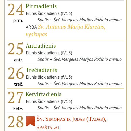
24
Pirmadienis
Eilinis šiokiadienis (f/13)
Spalis – Švč. Mergelės Marijos Rožinio mėnuo
pirm.
Šv. Antanas Marija Klaretas,
ARBA
vyskupas
25
Antradienis
Eilinis šiokiadienis (f/13)
Spalis – Švč. Mergelės Marijos Rožinio mėnuo
antr.
26
Trečiadienis
Eilinis šiokiadienis (f/13)
Spalis – Švč. Mergelės Marijos Rožinio mėnuo
treč.
27
Ketvirtadienis
Eilinis šiokiadienis (f/13)
Spalis – Švč. Mergelės Marijos Rožinio mėnuo
ketv.
28
Šv. Simonas ir Judas (Tadas),
apaštalai