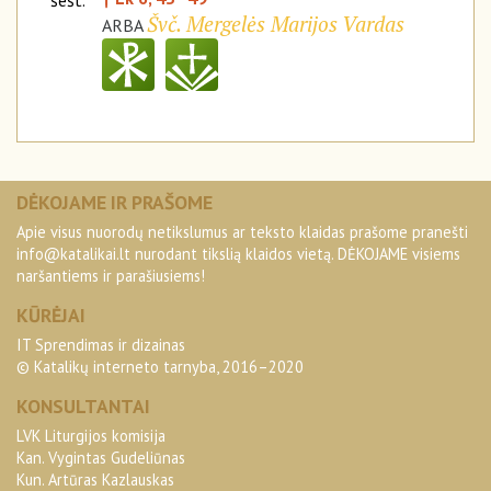
šešt.
Švč. Mergelės Marijos Vardas
ARBA
DĖKOJAME IR PRAŠOME
Apie visus nuorodų netikslumus ar teksto klaidas prašome pranešti
info@katalikai.lt
nurodant tikslią klaidos vietą. DĖKOJAME visiems
naršantiems ir parašiusiems!
KŪRĖJAI
IT Sprendimas ir dizainas
© Katalikų interneto tarnyba, 2016–2020
KONSULTANTAI
LVK Liturgijos komisija
Kan. Vygintas Gudeliūnas
Kun. Artūras Kazlauskas