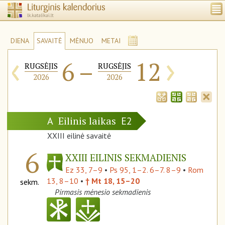
DIENA
SAVAITĖ
MĖNUO
METAI
‹
›
6
–
12
RUGSĖJIS
RUGSĖJIS
2026
2026
Eilinis laikas
A
E2
XXIII eilinė savaitė
6
XXIII EILINIS SEKMADIENIS
Ez 33, 7–9
•
Ps 95, 1–2. 6–7. 8–9
•
Rom
13, 8–10
•
† Mt 18, 15–20
sekm.
Pirmasis mėnesio sekmadienis