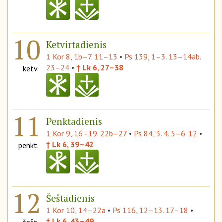
10
Ketvirtadienis
1 Kor 8, 1b–7. 11–13
•
Ps 139, 1–3. 13–14ab.
23–24
•
† Lk 6, 27–38
ketv.
11
Penktadienis
1 Kor 9, 16–19. 22b–27
•
Ps 84, 3. 4. 5–6. 12
•
† Lk 6, 39–42
penkt.
12
Šeštadienis
1 Kor 10, 14–22a
•
Ps 116, 12–13. 17–18
•
† Lk 6, 43–49