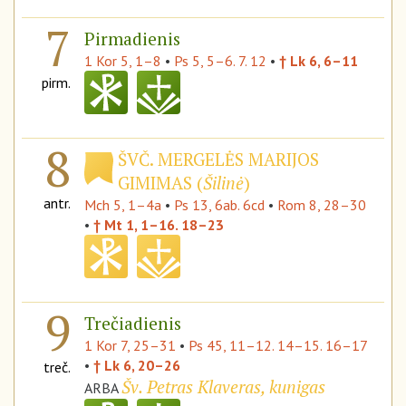
7
Pirmadienis
1 Kor 5, 1–8
•
Ps 5, 5–6. 7. 12
•
† Lk 6, 6–11
pirm.
8
ŠVČ. MERGELĖS MARIJOS
GIMIMAS (
Šilinė
)
antr.
Mch 5, 1–4a
•
Ps 13, 6ab. 6cd
•
Rom 8, 28–30
•
† Mt 1, 1–16. 18–23
9
Trečiadienis
1 Kor 7, 25–31
•
Ps 45, 11–12. 14–15. 16–17
•
† Lk 6, 20–26
treč.
Šv. Petras Klaveras, kunigas
ARBA