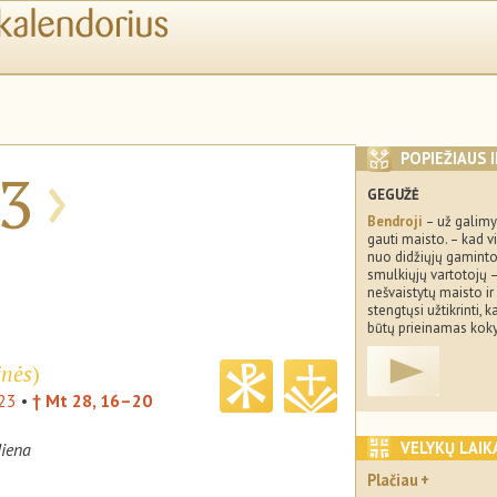
›
POPIEŽIAUS 
3
GEGUŽĖ
Bendroji
– už galim
gauti maisto. – kad vi
nuo didžiųjų gamintoj
smulkiųjų vartotojų 
nešvaistytų maisto ir
stengtųsi užtikrinti,
būtų prieinamas koky
inės
)
–23
•
† Mt 28, 16–20
VELYKŲ LAIK
iena
Plačiau