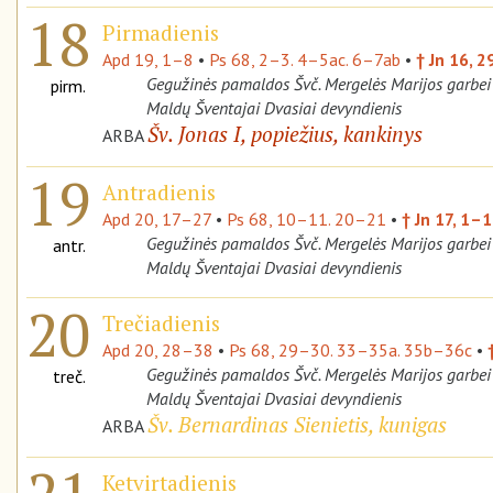
18
Pirmadienis
Apd 19, 1–8
•
Ps 68, 2–3. 4–5ac. 6–7ab
•
† Jn 16, 
Gegužinės pamaldos Švč. Mergelės Marijos garbei
pirm.
Maldų Šventajai Dvasiai devyndienis
Šv. Jonas I, popiežius, kankinys
ARBA
19
Antradienis
Apd 20, 17–27
•
Ps 68, 10–11. 20–21
•
† Jn 17, 1–
Gegužinės pamaldos Švč. Mergelės Marijos garbei
antr.
Maldų Šventajai Dvasiai devyndienis
20
Trečiadienis
Apd 20, 28–38
•
Ps 68, 29–30. 33–35a. 35b–36c
•
Gegužinės pamaldos Švč. Mergelės Marijos garbei
treč.
Maldų Šventajai Dvasiai devyndienis
Šv. Bernardinas Sienietis, kunigas
ARBA
Ketvirtadienis