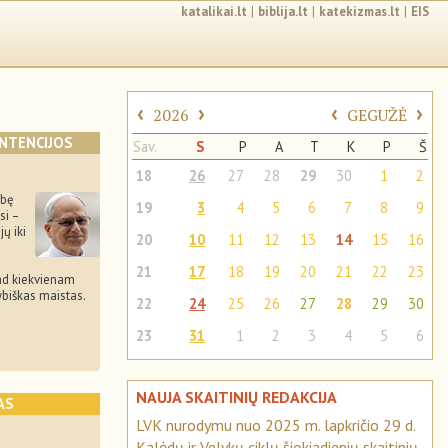
katalikai.lt
|
biblija.lt
|
katekizmas.lt
|
EIS
‹
›
‹
›
2026
GEGUŽĖ
INTENCIJOS
Sav.
S
P
A
T
K
P
Š
18
26
27
28
29
30
1
2
ybę
19
3
4
5
6
7
8
9
si –
ų iki
20
10
11
12
13
14
15
16
–
21
17
18
19
20
21
22
23
 kad kiekvienam
biškas maistas.
22
24
25
26
27
28
29
30
23
31
1
2
3
4
5
6
NAUJA SKAITINIŲ REDAKCIJA
AS
LVK nurodymu nuo 2025 m. lapkričio 29 d.
Kalėdų ir Velykų ciklų šiokiadienių skaitinių