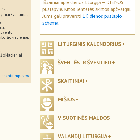
Išsamiai apie dienos liturgiją – DIENOS
puslapyje. Kitos lentelės skirtos apžvalgai.
mės;
rginiai šventimai.
Jums gali praversti
LK dienos puslapio
s
schema
.
ais;
advento,
iko šiokiadieniai.
LITURGINIS KALENDORIUS
i;
 šiokiadieniai.
ŠVENTĖS IR ŠVENTIEJI
 ir santrumpas »»
SKAITINIAI
MIŠIOS
VISUOTINĖS MALDOS
VALANDŲ LITURGIJA