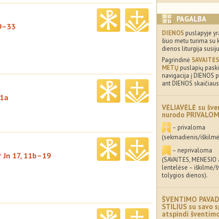
PAGALBA
29–33
DIENOS
puslapyje yr
šiuo metu turima su 
dienos liturgija susij
Pagrindinė
SAVAITĖS
METŲ
puslapių paskir
navigacija į DIENOS p
ant DIENOS skaičiaus
11a
VĖLIAVĖLĖ su šve
nurodo PRIVALO
– privaloma
(sekmadienis/iškilmė
– neprivaloma
† Jn 17, 11b–19
(SAVAITĖS, MĖNESIO
lentelėse – iškilmė/
tolygios dienos).
ŠVENTIMO PAVAD
STILIUS su savo s
atspindi šventi