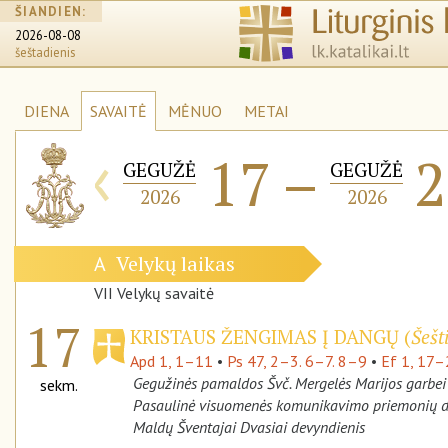
ŠIANDIEN:
2026-08-08
šeštadienis
DIENA
SAVAITĖ
MĖNUO
METAI
‹
17
–
2
GEGUŽĖ
GEGUŽĖ
2026
2026
Velykų laikas
A
VII Velykų savaitė
17
KRISTAUS ŽENGIMAS Į DANGŲ (
Šešt
Apd 1, 1–11
•
Ps 47, 2–3. 6–7. 8–9
•
Ef 1, 17
Gegužinės pamaldos Švč. Mergelės Marijos garbei
sekm.
Pasaulinė visuomenės komunikavimo priemonių d
Maldų Šventajai Dvasiai devyndienis