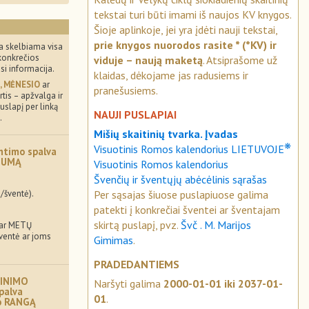
tekstai turi būti imami iš naujos KV knygos.
Šioje aplinkoje, jei yra įdėti nauji tekstai,
prie knygos nuorodos rasite * (*KV) ir
a skelbiama visa
konkrečios
viduje – naują maketą
. Atsiprašome už
usi informacija.
klaidas, dėkojame jas radusiems ir
, MĖNESIO
ar
pranešusiems.
tis – apžvalga ir
uslapį per linką
NAUJI PUSLAPIAI
.
Mišių skaitinių tvarka. Įvadas
❋
Visuotinis Romos kalendorius LIETUVOJE
ntimo spalva
MUMĄ
Visuotinis Romos kalendorius
Švenčių ir šventųjų abėcėlinis sąrašas
Per sąsajas šiuose puslapiuose galima
/šventė).
patekti į konkrečiai šventei ar šventajam
skirtą puslapį, pvz.
Švč . M. Marijos
 ar METŲ
šventė ar joms
Gimimas
.
PRADEDANTIEMS
INIMO
Naršyti galima
2000-01-01 iki 2037-01-
palva
01
.
mo RANGĄ