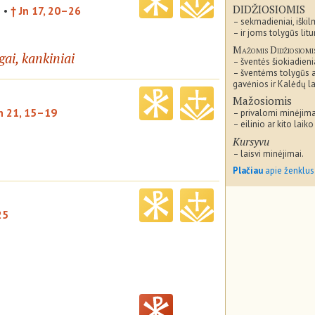
DIDŽIOSIOMIS
1
•
† Jn 17, 20–26
– sekmadieniai, iškil
– ir joms tolygūs litu
Mažomis Didžiosiomi
gai, kankiniai
– šventės šiokiadieni
– šventėms tolygūs 
gavėnios ir Kalėdų la
Mažosiomis
Jn 21, 15–19
– privalomi minėjima
– eilinio ar kito laiko
Kursyvu
– laisvi minėjimai.
Plačiau
apie ženklus
25