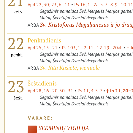
21
Apd 22, 30; 23, 6–11
•
Ps 16, 1–2a. 5. 7–8. 9–10. 1
Gegužinės pamaldos Švč. Mergelės Marijos garbei
ketv.
Maldų Šventajai Dvasiai devyndienis
Šv. Kristoforas Magaljanesas ir jo drau
ARBA
22
Penktadienis
Apd 25, 13–21
•
Ps 103, 1–2. 11–12. 19–20ab
•
† 
Gegužinės pamaldos Švč. Mergelės Marijos garbei
penkt.
Maldų Šventajai Dvasiai devyndienis
Šv. Rita Kašietė, vienuolė
ARBA
23
Šeštadienis
Apd 28, 16–20. 30–31
•
Ps 11, 4. 5. 7
•
† Jn 21, 20–
Gegužinės pamaldos Švč. Mergelės Marijos garbei
šešt.
Maldų Šventajai Dvasiai devyndienis
SEKMINIŲ VIGILIJA