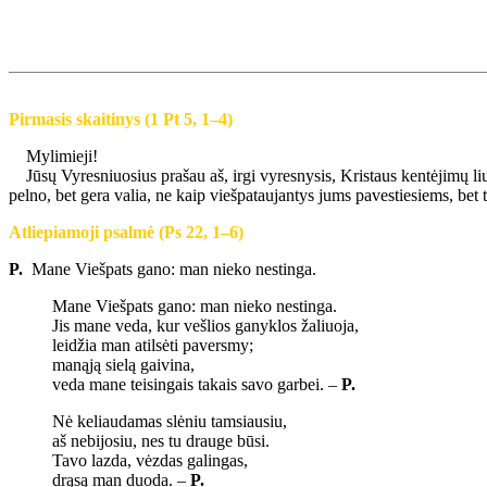
Pirmasis skaitinys (1 Pt 5, 1–4)
Mylimieji!
Jūsų Vyresniuosius prašau aš, irgi vyresnysis, Kristaus kentėjimų liu
pelno, bet gera valia, ne kaip viešpataujantys jums pavestiesiems, bet
Atliepiamoji psalmė (Ps 22, 1–6)
P.
Mane Viešpats gano: man nieko nestinga.
Mane Viešpats gano: man nieko nestinga.
Jis mane veda, kur vešlios ganyklos žaliuoja,
leidžia man atilsėti paversmy;
manąją sielą gaivina,
veda mane teisingais takais savo garbei. –
P.
Nė keliaudamas slėniu tamsiausiu,
aš nebijosiu, nes tu drauge būsi.
Tavo lazda, vėzdas galingas,
drąsą man duoda. –
P.