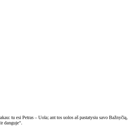
akau: tu esi Petras – Uola; ant tos uolos aš pastatysiu savo Bažnyčią,
 ir danguje“.