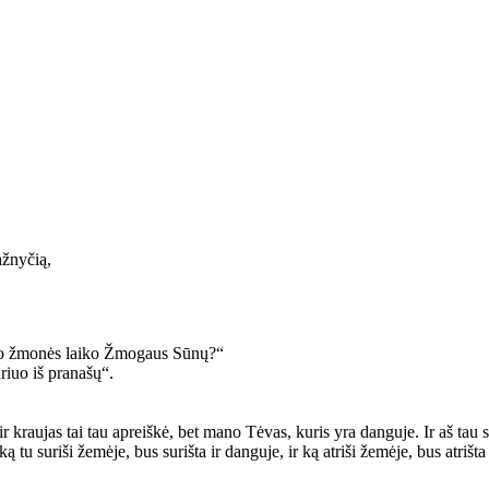
ažnyčią,
uo žmonės laiko Žmogaus Sūnų?“
uriuo iš pranašų“.
kraujas tai tau apreiškė, bet mano Tėvas, kuris yra danguje. Ir aš tau s
 tu suriši žemėje, bus surišta ir danguje, ir ką atriši žemėje, bus atrišta