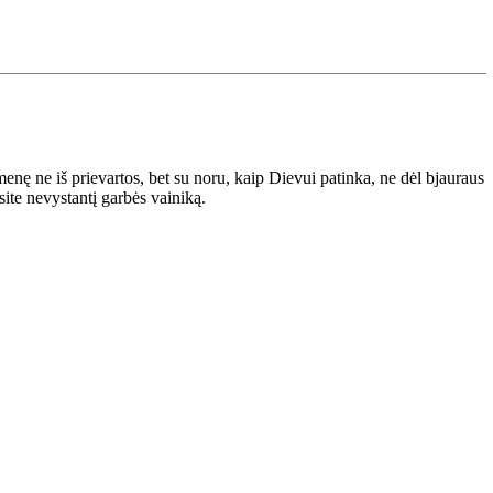
nę ne iš prievartos, bet su noru, kaip Dievui patinka, ne dėl bjauraus
ite nevystantį garbės vainiką.