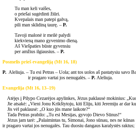
Tu man keli vaišes,
o priešai sugėdinti žiūri.
Kvepalais man patepi galvą,
pili man sklidiną taurę. –
P.
Tavoji malonė ir meilė palydi
kiekvieną mano gyvenimo dieną.
Aš Viešpaties būste gyvensiu
per amžius ilgiausius. –
P.
Posmelis prieš evangeliją (Mt 16, 18)
P.
Aleliuja. – Tu esi Petras – Uola; ant tos uolos aš pastatysiu savo B
ir pragaro vartai jos nenugalės. –
P.
Aleliuja.
Evangelija (Mt 16, 13–19)
Atėjęs į Pilypo Cezarėjos apylinkes, Jėzus paklausė mokinius: „K
Jie atsakė: „Vieni Jonu Krikštytoju, kiti Eliju, kiti Jeremiju ar dar k
Jis vėl paklausė: „O kuo jūs mane laikote?“
Tada Petras prabilo: „Tu esi Mesijas, gyvojo Dievo Sūnus!“
Jėzus jam tarė: „Palaimintas tu, Simonai, Jono sūnau, nes ne kūnas ir 
ir pragaro vartai jos nenugalės. Tau duosiu dangaus karalystės raktus; ką