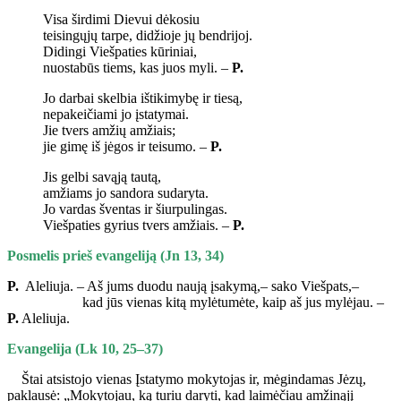
Visa širdimi Dievui dėkosiu
teisingųjų tarpe, didžioje jų bendrijoj.
Didingi Viešpaties kūriniai,
nuostabūs tiems, kas juos myli. –
P.
Jo darbai skelbia ištikimybę ir tiesą,
nepakeičiami jo įstatymai.
Jie tvers amžių amžiais;
jie gimę iš jėgos ir teisumo. –
P.
Jis gelbi savąją tautą,
amžiams jo sandora sudaryta.
Jo vardas šventas ir šiurpulingas.
Viešpaties gyrius tvers amžiais. –
P.
Posmelis prieš evangeliją (Jn 13, 34)
P.
Aleliuja. – Aš jums duodu naują įsakymą,– sako Viešpats,–
kad jūs vienas kitą mylėtumėte, kaip aš jus mylėjau. –
P.
Aleliuja.
Evangelija (Lk 10, 25–37)
Štai atsistojo vienas Įstatymo mokytojas ir, mėgindamas Jėzų,
paklausė: „Mokytojau, ką turiu daryti, kad laimėčiau amžinąjį