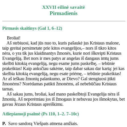
X
XVII eilinė savaitė
Pirmadienis
Pirmasis skaitinys (Gal 1, 6–12)
Broliai!
Aš stebiuosi, kad jūs nuo to, kuris pašaukė jus Kristaus malone,
taip greitai persimetate prie kitos evangelijos,– nors iš tikro kitos
nėra, o yra tik jus klaidinantys žmonės, kurie nori iškreipti Kristaus
Evangeliją. Bet nors ir mes patys ar angelas iš dangaus imtų jums
skelbti kitokią evangeliją, negu esame jums paskelbę, – tebūnie
prakeiktas! Kaip anksčiau sakėme, taip dabar sakau dar kartą: jei kas
skelbia kitokią evangeliją, negu esate priėmę, – tebūnie prakeiktas!
Ar aš ieškau žmonių palankumo, ar Dievo? Gal stengiuosi įtikti
žmonėms? Norėdamas patikti žmonėms, aš nebebūčiau Kristaus
tarnas.
Aš sakau jums, broliai, kad mano paskelbtoji Evangelija nėra iš
žmonių. Aš neperėmiau jos iš žmogaus ir nebuvau jos išmokytas, bet
gavau Jėzaus Kristaus apreiškimu.
Atliepiamoji psalmė (Ps 110, 1–2. 7–10c)
P.
Savo sandorą Viešpats atmena amžiais.