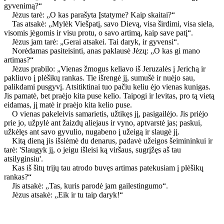
gyvenimą?“
Jėzus tarė: „O kas parašyta Įstatyme? Kaip skaitai?“
Tas atsakė: „Mylėk Viešpatį, savo Dievą, visa širdimi, visa siela,
visomis jėgomis ir visu protu, o savo artimą, kaip save patį“.
Jėzus jam tarė: „Gerai atsakei. Tai daryk, ir gyvensi“.
Norėdamas pasiteisinti, anas paklausė Jėzų: „O kas gi mano
artimas?“
Jėzus prabilo: „Vienas žmogus keliavo iš Jeruzalės į Jerichą ir
pakliuvo į plėšikų rankas. Tie išrengė jį, sumušė ir nuėjo sau,
palikdami pusgyvį. Atsitiktinai tuo pačiu keliu ėjo vienas kunigas.
Jis pamatė, bet praėjo kita puse kelio. Taipogi ir levitas, pro tą vietą
eidamas, jį matė ir praėjo kita kelio puse.
O vienas pakeleivis samarietis, užtikęs jį, pasigailėjo. Jis priėjo
prie jo, užpylė ant žaizdų aliejaus ir vyno, aptvarstė jas; paskui,
užkėlęs ant savo gyvulio, nugabeno į užeigą ir slaugė jį.
Kitą dieną jis išsiėmė du denarus, padavė užeigos šeimininkui ir
tarė: 'Slaugyk jį, o jeigu išleisi ką viršaus, sugrįžęs aš tau
atsilyginsiu'.
Kas iš šitų trijų tau atrodo buvęs artimas patekusiam į plėšikų
rankas?“
Jis atsakė: „Tas, kuris parodė jam gailestingumo“.
Jėzus atsakė: „Eik ir tu taip daryk!“