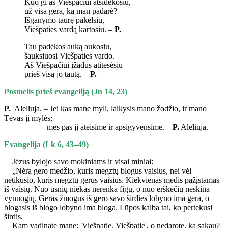
Kuo gi aš Viešpačiui atsidėkosiu,
už visa gera, ką man padarė?
Išganymo taurę pakelsiu,
Viešpaties vardą kartosiu. –
P.
Tau padėkos auką aukosiu,
šauksiuosi Viešpaties vardo.
Aš Viešpačiui įžadus atitesėsiu
prieš visą jo tautą. –
P.
Posmelis prieš evangeliją (Jn 14, 23)
P.
Aleliuja. – Jei kas mane myli, laikysis mano žodžio, ir mano
Tėvas jį mylės;
mes pas jį ateisime ir apsigyvensime. –
P.
Aleliuja.
Evangelija (Lk 6, 43–49)
Jėzus bylojo savo mokiniams ir visai miniai:
„Nėra gero medžio, kuris megztų blogus vaisius, nei vėl –
netikusio, kuris megztų gerus vaisius. Kiekvienas medis pažįstamas
iš vaisių. Nuo usnių niekas nerenka figų, o nuo erškėčių neskina
vynuogių. Geras žmogus iš gero savo širdies lobyno ima gera, o
blogasis iš blogo lobyno ima bloga. Lūpos kalba tai, ko pertekusi
širdis.
Kam vadinate mane: 'Viešpatie, Viešpatie', o nedarote, ką sakau?