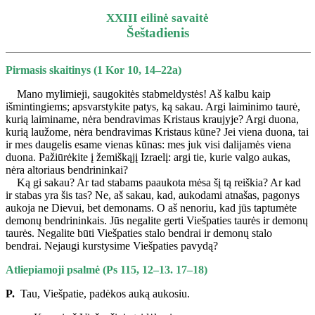
X
XIII eilinė savaitė
Šeštadienis
Pirmasis skaitinys (1 Kor 10, 14–22a)
Mano mylimieji, saugokitės stabmeldystės! Aš kalbu kaip
išmintingiems; apsvarstykite patys, ką sakau. Argi laiminimo taurė,
kurią laiminame, nėra bendravimas Kristaus kraujyje? Argi duona,
kurią laužome, nėra bendravimas Kristaus kūne? Jei viena duona, tai
ir mes daugelis esame vienas kūnas: mes juk visi dalijamės viena
duona. Pažiūrėkite į žemiškąjį Izraelį: argi tie, kurie valgo aukas,
nėra altoriaus bendrininkai?
Ką gi sakau? Ar tad stabams paaukota mėsa šį tą reiškia? Ar kad
ir stabas yra šis tas? Ne, aš sakau, kad, aukodami atnašas, pagonys
aukoja ne Dievui, bet demonams. O aš nenoriu, kad jūs taptumėte
demonų bendrininkais. Jūs negalite gerti Viešpaties taurės ir demonų
taurės. Negalite būti Viešpaties stalo bendrai ir demonų stalo
bendrai. Nejaugi kurstysime Viešpaties pavydą?
Atliepiamoji psalmė (Ps 115, 12–13. 17–18)
P.
Tau, Viešpatie, padėkos auką aukosiu.