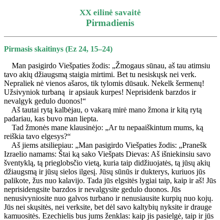
X
X eilinė savaitė
Pirmadienis
Pirmasis skaitinys (Ez 24, 15–24)
Man pasigirdo Viešpaties žodis: „Žmogaus sūnau, aš tau atimsiu
tavo akių džiaugsmą staigia mirtimi. Bet tu nesiskųsk nei verk.
Nepraliek nė vienos ašaros, tik tylomis dūsauk. Nekelk šermenų!
Užsivyniok turbaną ir apsiauk kurpes! Neprisidenk barzdos ir
nevalgyk gedulo duonos!“
Aš tautai rytą kalbėjau, o vakarą mirė mano žmona ir kitą rytą
padariau, kas buvo man liepta.
Tad žmonės mane klausinėjo: „Ar tu nepaaiškintum mums, ką
reiškia tavo elgesys?“
Aš jiems atsiliepiau: „Man pasigirdo Viešpaties žodis: „Pranešk
Izraelio namams: Štai ką sako Viešpats Dievas: Aš išniekinsiu savo
šventyklą, tą prieglobsčio vietą, kuria taip didžiuojatės, tą jūsų akių
džiaugsmą ir jūsų sielos ilgesį. Jūsų sūnūs ir dukterys, kuriuos jūs
palikote, žus nuo kalavijo. Tada jūs elgsitės lygiai taip, kaip ir aš! Jūs
neprisidengsite barzdos ir nevalgysite gedulo duonos. Jūs
nenusivyniosite nuo galvos turbano ir nenusiausite kurpių nuo kojų.
Jūs nei skųsitės, nei verksite, bet dėl savo kaltybių nyksite ir drauge
kamuositės. Ezechielis bus jums ženklas: kaip jis pasielgė, taip ir jūs