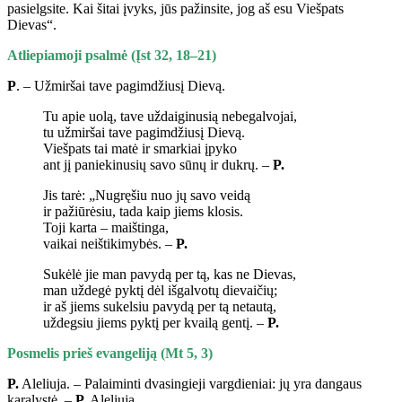
pasielgsite. Kai šitai įvyks, jūs pažinsite, jog aš esu Viešpats
Dievas“.
Atliepiamoji psalmė (Įst 32, 18–21)
P
. – Užmiršai tave pagimdžiusį Dievą.
Tu apie uolą, tave uždaiginusią nebegalvojai,
tu užmiršai tave pagimdžiusį Dievą.
Viešpats tai matė ir smarkiai įpyko
ant jį paniekinusių savo sūnų ir dukrų. –
P.
Jis tarė: „Nugręšiu nuo jų savo veidą
ir pažiūrėsiu, tada kaip jiems klosis.
Toji karta – maištinga,
vaikai neištikimybės. –
P.
Sukėlė jie man pavydą per tą, kas ne Dievas,
man uždegė pyktį dėl išgalvotų dievaičių;
ir aš jiems sukelsiu pavydą per tą netautą,
uždegsiu jiems pyktį per kvailą gentį. –
P.
Posmelis prieš evangeliją (Mt 5, 3)
P.
Aleliuja. – Palaiminti dvasingieji vargdieniai: jų yra dangaus
karalystė. –
P.
Aleliuja