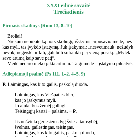
XXXI eilinė savaitė
Trečiadienis
Pirmasis skaitinys (Rom 13, 8–10)
Broliai!
Niekam nebūkite ką nors skolingi, išskyrus tarpusavio meilę, nes
kas myli, tas įvykdo įstatymą. Juk įsakymai: „nesvetimauk, nežudyk,
nevok, negeisk“ ir kiti, gali būti sutraukti į tą vieną posakį: „Mylėk
savo artimą kaip save patį“.
Meilė nedaro nieko pikta artimui. Taigi meilė – įstatymo pilnatvė.
Atliepiamoji psalmė (Ps 111, 1–2. 4–5. 9)
P.
Laimingas, kas kito gailis, paskolą duoda.
Laimingas, kas Viešpaties bijo,
kas jo įsakymus myli.
Jo ainiai bus žemėj galingi.
Teisingųjų kartai – palaima. –
P.
Jis nušvinta geriesiems lyg šviesa tamsybėj,
švelnus, gailestingas, teisingas.
Laimingas, kas kito gailis, paskolą duoda,