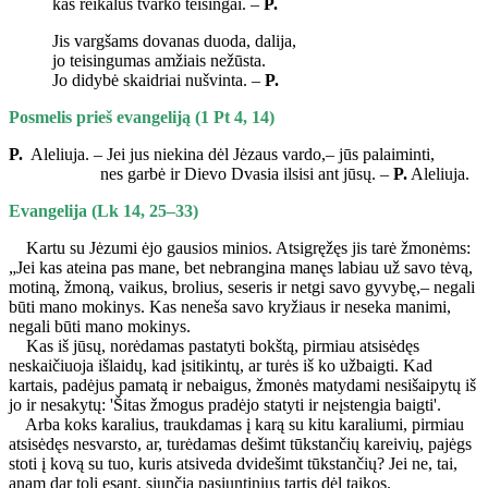
kas reikalus tvarko teisingai. –
P.
Jis vargšams dovanas duoda, dalija,
jo teisingumas amžiais nežūsta.
Jo didybė skaidriai nušvinta. –
P.
Posmelis prieš evangeliją (1 Pt 4, 14)
P.
Aleliuja. – Jei jus niekina dėl Jėzaus vardo,– jūs palaiminti,
nes garbė ir Dievo Dvasia ilsisi ant jūsų. –
P.
Aleliuja.
Evangelija (Lk 14, 25–33)
Kartu su Jėzumi ėjo gausios minios. Atsigręžęs jis tarė žmonėms:
„Jei kas ateina pas mane, bet nebrangina manęs labiau už savo tėvą,
motiną, žmoną, vaikus, brolius, seseris ir netgi savo gyvybę,– negali
būti mano mokinys. Kas neneša savo kryžiaus ir neseka manimi,
negali būti mano mokinys.
Kas iš jūsų, norėdamas pastatyti bokštą, pirmiau atsisėdęs
neskaičiuoja išlaidų, kad įsitikintų, ar turės iš ko užbaigti. Kad
kartais, padėjus pamatą ir nebaigus, žmonės matydami nesišaipytų iš
jo ir nesakytų: 'Šitas žmogus pradėjo statyti ir neįstengia baigti'.
Arba koks karalius, traukdamas į karą su kitu karaliumi, pirmiau
atsisėdęs nesvarsto, ar, turėdamas dešimt tūkstančių kareivių, pajėgs
stoti į kovą su tuo, kuris atsiveda dvidešimt tūkstančių? Jei ne, tai,
anam dar toli esant, siunčia pasiuntinius tartis dėl taikos.